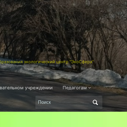
разования экологический центр "ЭкоСфера"
овательном учреждении
Педагогам
Поиск
по: