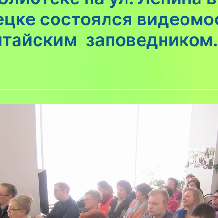
ецке состоялся видеомо
лтайским заповедником.