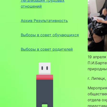
Легализация трудовых
отношений
Архив Результативность
Выборы в совет обучающихся
Выборы в совет родителей
19 апреля
П.И.Барт
природны
г. Липецк,
Мероприят
обществен
отдела о
представ