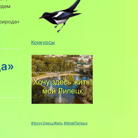
удем
природа»
Конкурсы
да»
#ХочуЗдесьЖить
#МойЛипецк