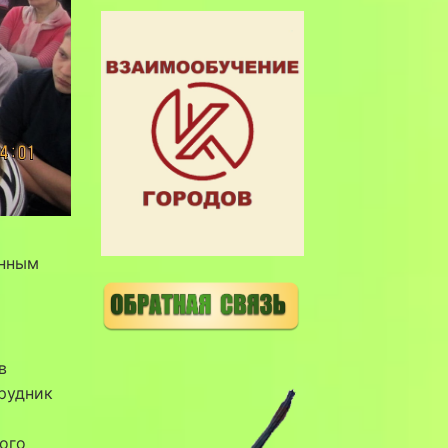
енным
в
рудник
ого