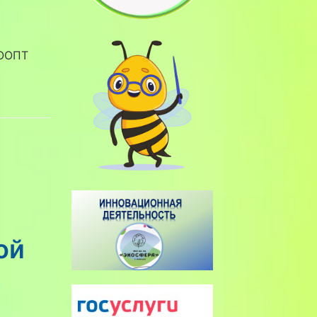
 ООПТ
ой