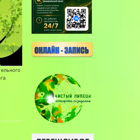
тельного
юга