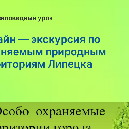
заповедный урок
айн — экскурсия по
аняемым природным
риториям Липецка
0