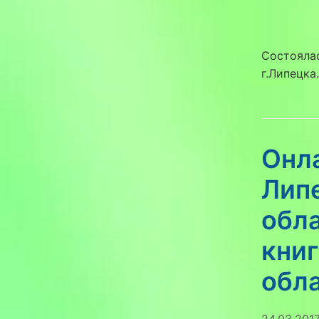
Состояла
г.Липецка
Онл
Лип
обла
книг
обл
24.03.201