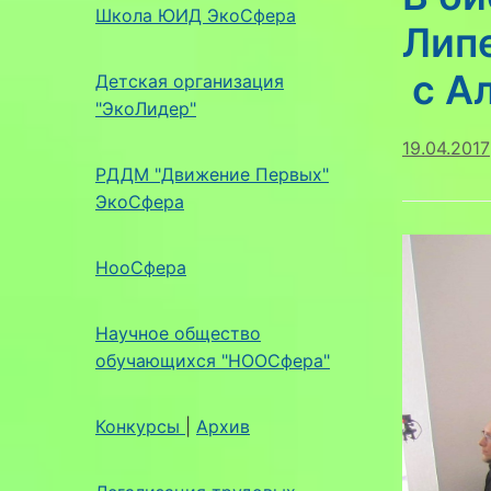
Школа ЮИД ЭкоСфера
Лип
с А
Детская организация
"ЭкоЛидер"
19.04.2017
РДДМ "Движение Первых"
ЭкоСфера
НооСфера
Научное общество
обучающихся "НООСфера"
Конкурсы
|
Архив