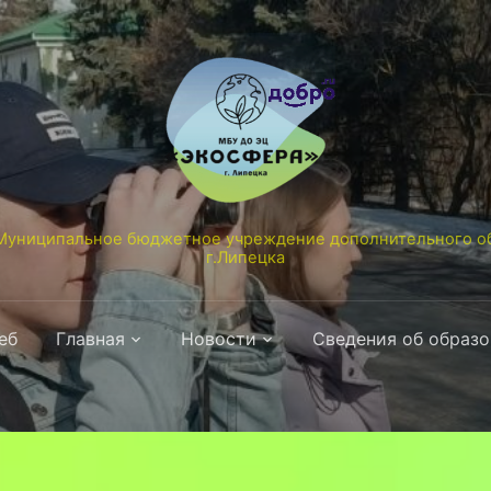
униципальное бюджетное учреждение дополнительного об
г.Липецка
еб
Главная
Новости
Сведения об образ