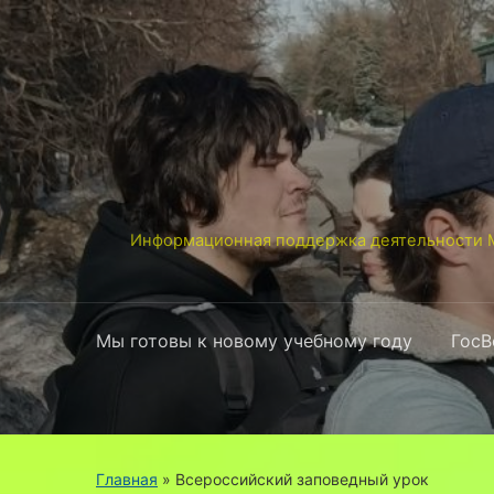
Информационная поддержка деятельности М
Мы готовы к новому учебному году
ГосВ
Главная
» Всероссийский заповедный урок