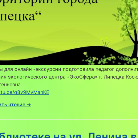
 для онлайн -экскурсии подготовила педагог дополни
ия экологического центра «ЭкоСфера» г. Липецка Кос
геньевна
outu.be/q8v9MvManKE
ть чтение →
блиотеке на ул. Ленина в