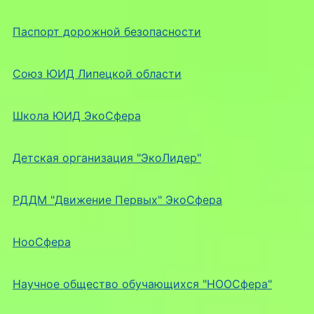
Паспорт дорожной безопасности
Союз ЮИД Липецкой области
Школа ЮИД ЭкоСфера
Детская организация "ЭкоЛидер"
РДДМ "Движение Первых" ЭкоСфера
НооСфера
Научное общество обучающихся "НООСфера"