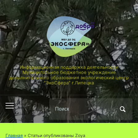
Информационная поддержка деятельности
Муниципальное бюджетное учреждение
дополнительного образования экологический центр
"ЭкоСфера" г.Липецка
Поиск
Переключить
по:
мобильное
меню
Главная
»
Статьи опубликованы Zoya