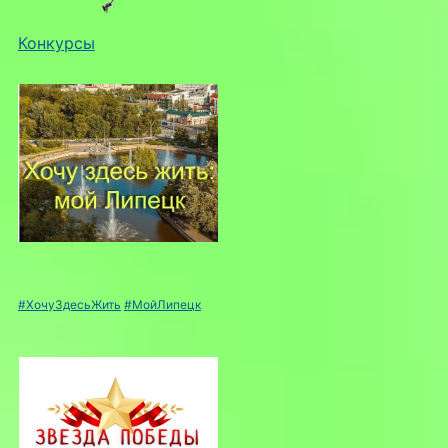
Конкурсы
#ХочуЗдесьЖить
#МойЛипецк