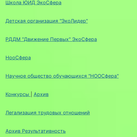
Школа ЮИД ЭкоСфера
Детская организация "ЭкоЛидер"
РДДМ "Движение Первых" ЭкоСфера
НооСфера
Научное общество обучающихся "НООСфера"
Конкурсы
|
Архив
Легализация трудовых отношений
Архив Результативность