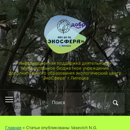
Информационная поддержка деятельности
Муниципальное бюджетное учреждение
дополнительного образования экологический центр
"ЭкоСфера" г.Липецка
Поиск
Переключить
по:
мобильное
меню
Главная
»
Статьи опубликованы Vasevich N.G.