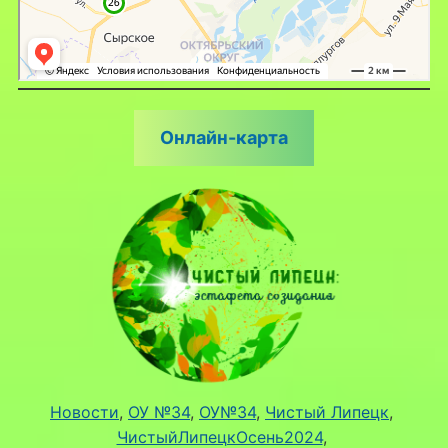
Онлайн-карта
Новости
, 
ОУ №34
, 
ОУ№34
, 
Чистый Липецк
, 
ЧистыйЛипецкОсень2024
, 