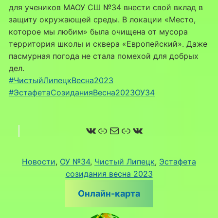
для учеников МАОУ СШ №34 внести свой вклад в
защиту окружающей среды. В локации «Место,
которое мы любим» была очищена от мусора
территория школы и сквера «Европейский». Даже
пасмурная погода не стала помехой для добрых
дел.
#ЧистыйЛипецкВесна2023
#ЭстафетаСозиданияВесна2023ОУ34
ВКонтакте
Ссылка
Почта
Ссылка
ВКонтакте
Новости
, 
ОУ №34
, 
Чистый Липецк
, 
Эстафета
созидания весна 2023
Онлайн-карта