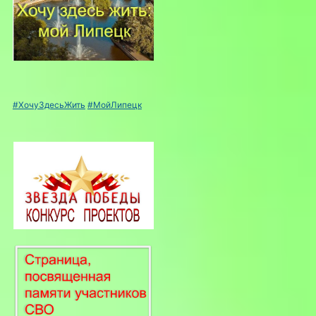
#ХочуЗдесьЖить
#МойЛипецк