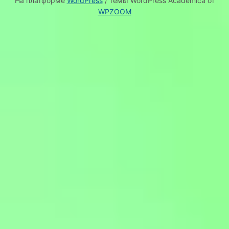
На платформе
WordPress
/ темы WordPress Academica от
WPZOOM