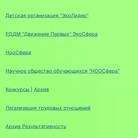
Детская организация "ЭкоЛидер"
РДДМ "Движение Первых" ЭкоСфера
НооСфера
Научное общество обучающихся "НООСфера"
Конкурсы
|
Архив
Легализация трудовых отношений
Архив Результативность