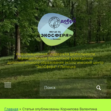
Информационная поддержка деятельности
Муниципальное бюджетное учреждение
дополнительного образования экологический центр
"ЭкоСфера" г.Липецка
Поиск
Переключить
по:
мобильное
меню
Главная
»
Статьи опубликованы Корнилова Валентина