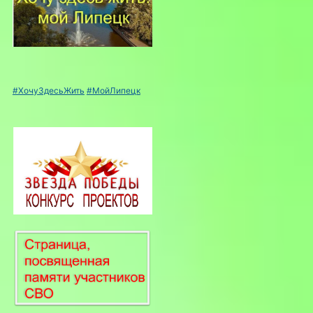
#ХочуЗдесьЖить
#МойЛипецк