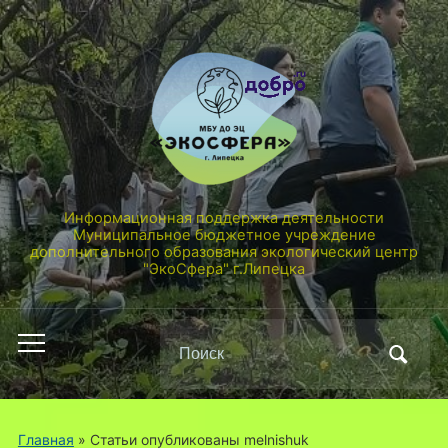
Информационная поддержка деятельности
Муниципальное бюджетное учреждение
дополнительного образования экологический центр
"ЭкоСфера" г.Липецка
Поиск
Переключить
по:
мобильное
меню
Главная
»
Статьи опубликованы melnishuk