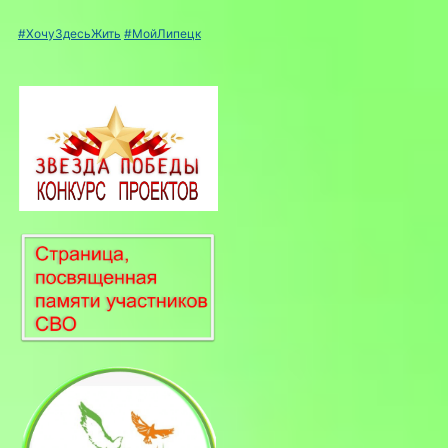
#ХочуЗдесьЖить
#МойЛипецк