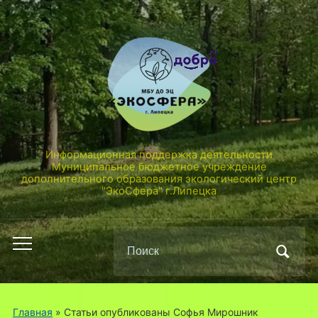
Информационная поддержка деятельности
Муниципальное бюджетное учреждение
дополнительного образования экологический центр
"ЭкоСфера" г.Липецка
Поиск
Переключить
по:
мобильное
меню
Главная
»
Статьи опубликованы Софья Мирошник