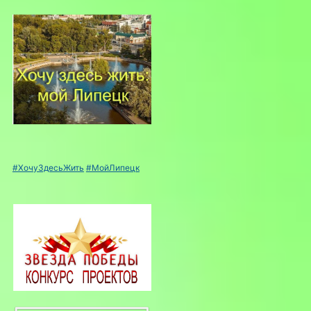
#ХочуЗдесьЖить
#МойЛипецк