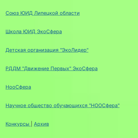
Союз ЮИД Липецкой области
Школа ЮИД ЭкоСфера
Детская организация "ЭкоЛидер"
РДДМ "Движение Первых" ЭкоСфера
НооСфера
Научное общество обучающихся "НООСфера"
Конкурсы
|
Архив