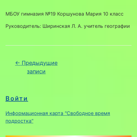
МБОУ гимназия №19 Коршунова Мария 10 класс
Руководитель: Ширинская Л. А. учитель географии
Навигация по записям
←
Предыдущие
записи
Войти
Информационная карта "Свободное время
подростка"