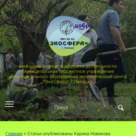
Информационная поддержка деятельности
Муниципальное бюджетное учреждение
дополнительного образования экологический центр
"ЭкоСфера" г.Липецка
Поиск
Переключить
по:
мобильное
меню
Главная
»
Статьи опубликованы Карина Новикова