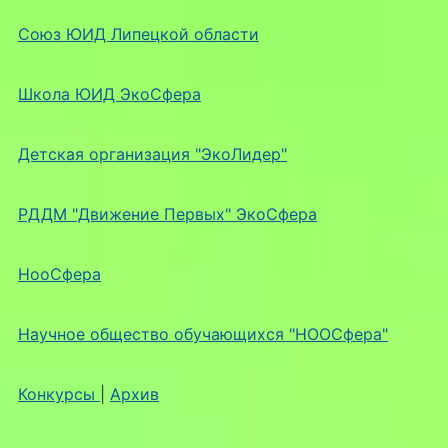
Союз ЮИД Липецкой области
Школа ЮИД ЭкоСфера
Детская организация "ЭкоЛидер"
РДДМ "Движение Первых" ЭкоСфера
НооСфера
Научное общество обучающихся "НООСфера"
Конкурсы
|
Архив