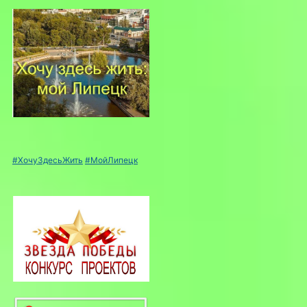
#ХочуЗдесьЖить
#МойЛипецк