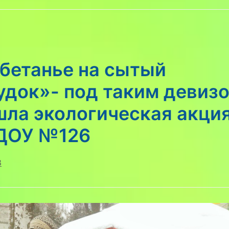
бетанье на сытый
удок»- под таким девиз
ла экологическая акция
ДОУ №126
8