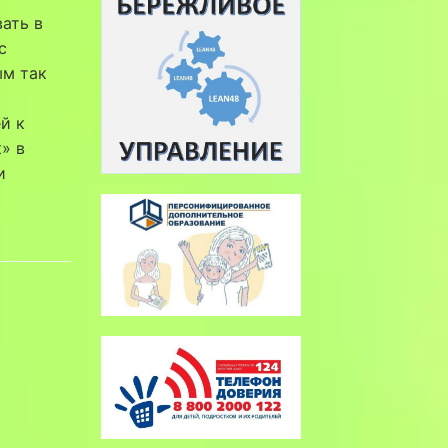
ать в
с
ым так
й к
» в
ти