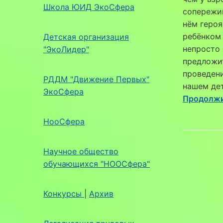
Школа ЮИД ЭкоСфера
сопережив
нём героя
ребёнком 
Детская организация
непросто 
"ЭкоЛидер"
предложит
проведен
РДДМ "Движение Первых"
нашем дет
ЭкоСфера
Продолжи
НооСфера
Научное общество
обучающихся "НООСфера"
Конкурсы
|
Архив