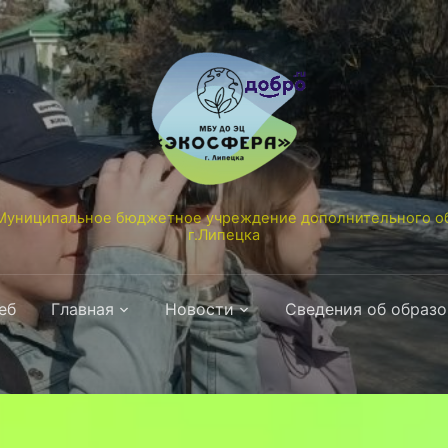
униципальное бюджетное учреждение дополнительного об
г.Липецка
еб
Главная
Новости
Сведения об образ