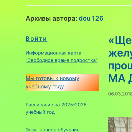
Архивы автора:
dou 126
«Ще
Войти
жел
Информационная карта
"Свободное время подростка"
прош
МА 
Мы готовы к новому
учебному году
06.03.201
Расписание на 2025-2026
учебный год
Электронное обучение