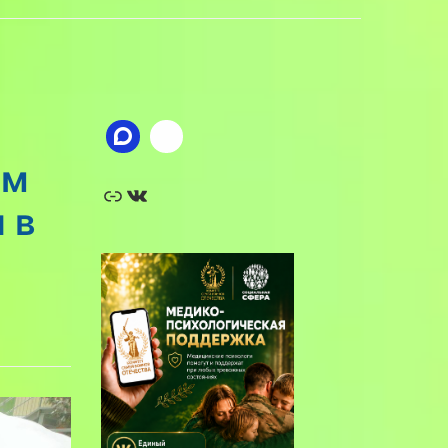
ом
Ссылка
ВКонтакте
 в