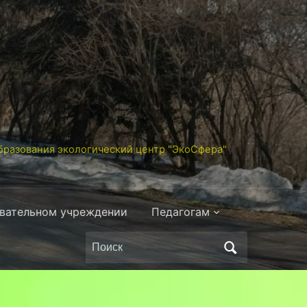
разования экологический центр "ЭкоСфера"
овательном учреждении
Педагогам
Поиск
по: