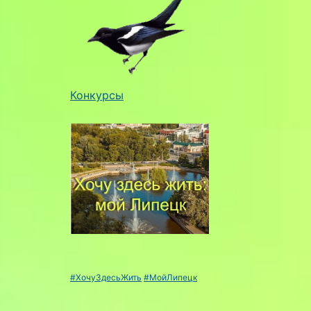
Конкурсы
#ХочуЗдесьЖить
#МойЛипецк