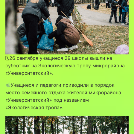
🗓26 сентября учащиеся 29 школы вышли на
субботник на Экологическую тропу микрорайона
«Университетский».
Учащиеся и педагоги приводили в порядок
место семейного отдыха жителей микрорайона
«Университетский» под названием
«Экологическая тропа».