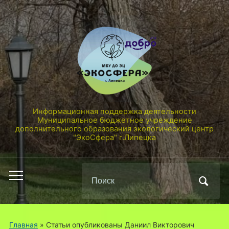
Информационная поддержка деятельности
Муниципальное бюджетное учреждение
дополнительного образования экологический центр
"ЭкоСфера" г.Липецка
Поиск
Переключить
по:
мобильное
меню
Главная
»
Статьи опубликованы Даниил Викторович