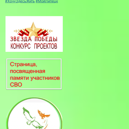
#ХочуЗдесьЖить
#МойЛипецк