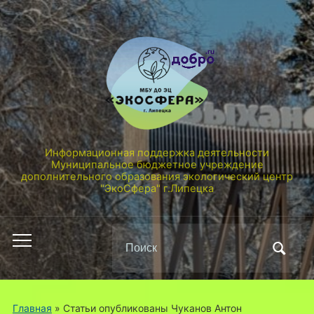
Информационная поддержка деятельности
Муниципальное бюджетное учреждение
дополнительного образования экологический центр
"ЭкоСфера" г.Липецка
Поиск
Переключить
по:
мобильное
меню
Главная
»
Статьи опубликованы Чуканов Антон