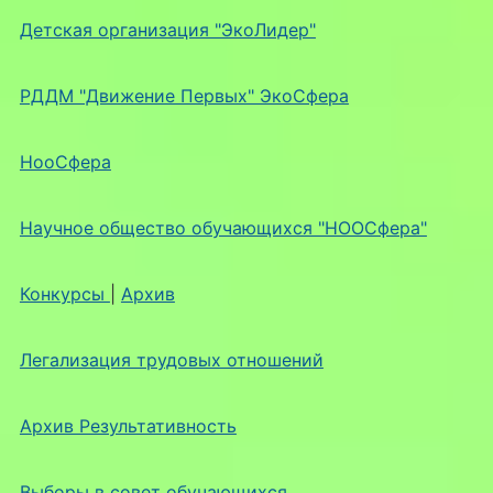
Детская организация "ЭкоЛидер"
РДДМ "Движение Первых" ЭкоСфера
НооСфера
Научное общество обучающихся "НООСфера"
Конкурсы
|
Архив
Легализация трудовых отношений
Архив Результативность
Выборы в совет обучающихся