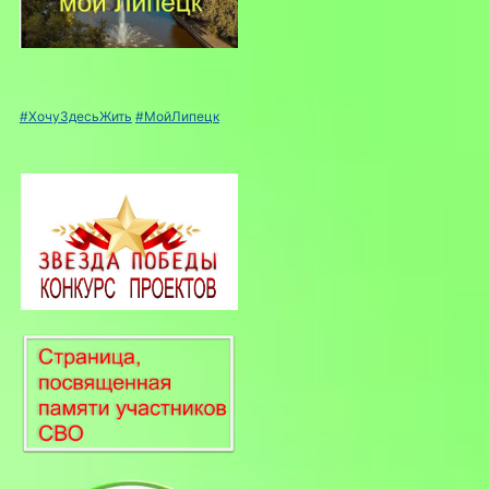
#ХочуЗдесьЖить
#МойЛипецк