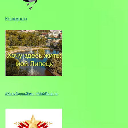
Конкурсы
#ХочуЗдесьЖить
#МойЛипецк