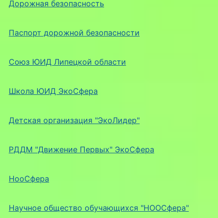
Дорожная безопасность
Паспорт дорожной безопасности
Союз ЮИД Липецкой области
Школа ЮИД ЭкоСфера
Детская организация "ЭкоЛидер"
РДДМ "Движение Первых" ЭкоСфера
НооСфера
Научное общество обучающихся "НООСфера"