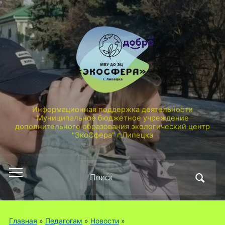
Информационная поддержка деятельности
Муниципальное бюджетное учреждение
дополнительного образования экологический центр
"ЭкоСфера" г.Липецка
Поиск
Переключить
по:
мобильное
меню
Главная
»
Педагогам
»
Новости
»