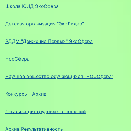
Школа ЮИД ЭкоСфера
Детская организация "ЭкоЛидер"
РДДМ "Движение Первых" ЭкоСфера
НооСфера
Научное общество обучающихся "НООСфера"
Конкурсы
|
Архив
Легализация трудовых отношений
Архив Результативность