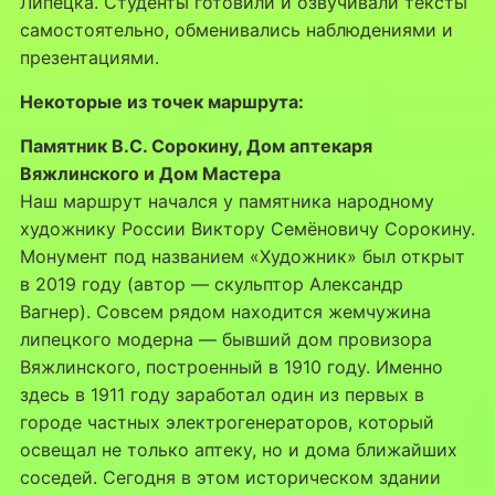
(Задача
Липецка. Студенты готовили и озвучивали тексты
ID
самостоятельно, обменивались наблюдениями и
699)
презентациями.
программы
Некоторые из точек маршрута:
«Обучение
служением»
Памятник В.С. Сорокину, Дом аптекаря
Вяжлинского и Дом Мастера
Наш маршрут начался у памятника народному
художнику России Виктору Семёновичу Сорокину.
Монумент под названием «Художник» был открыт
в 2019 году (автор — скульптор Александр
Вагнер). Совсем рядом находится жемчужина
липецкого модерна — бывший дом провизора
Вяжлинского, построенный в 1910 году. Именно
здесь в 1911 году заработал один из первых в
городе частных электрогенераторов, который
освещал не только аптеку, но и дома ближайших
соседей. Сегодня в этом историческом здании