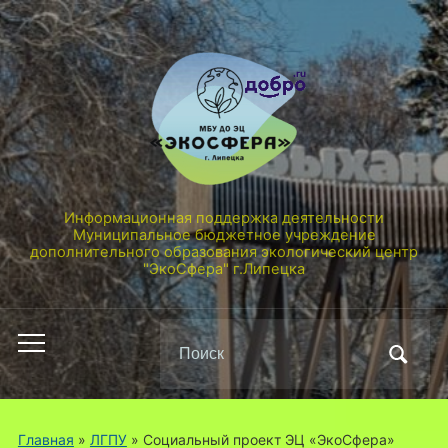
Информационная поддержка деятельности
Муниципальное бюджетное учреждение
дополнительного образования экологический центр
"ЭкоСфера" г.Липецка
Поиск
Переключить
по:
мобильное
меню
Главная
»
ЛГПУ
»
Социальный проект ЭЦ «ЭкоСфера»