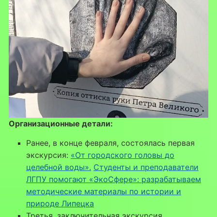
Организационные детали:
Ранее, в конце февраля, состоялась первая
экскурсия:
«От городского головы до
целебной воды».
Студенты и преподаватели
ЛГПУ помогают «ЭкоСфере»: разрабатываем
методические материалы по истории и
природе Липецка
Третья, заключительная экскурсия