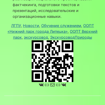
фактчекинга, подготовки текстов и
презентаций, исследовательские и
организационные навыки.
ЛГПУ
, 
Новости
, 
Обучение служением
, 
ООПТ
«Нижний парк города Липецка»
, 
ООПТ Верхний
парк
, 
экскурсовод
, 
ЭкскурсоводПрироды
ВКонтакте
Ссылка
Почта
Ссылка
ВКонтакте