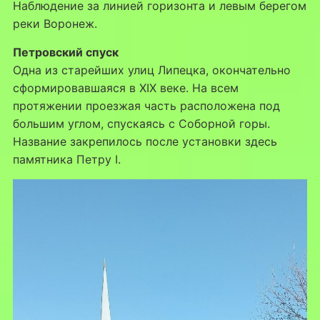
Наблюдение за линией горизонта и левым берегом
реки Воронеж.
Петровский спуск
Одна из старейших улиц Липецка, окончательно
сформировавшаяся в XIX веке. На всем
протяжении проезжая часть расположена под
большим углом, спускаясь с Соборной горы.
Название закрепилось после установки здесь
памятника Петру I.