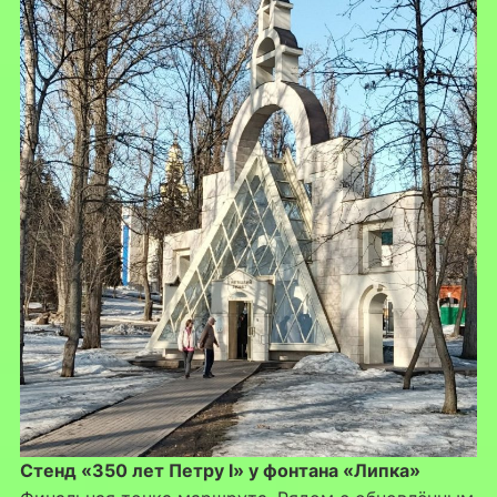
Стенд «350 лет Петру I» у фонтана «Липка»