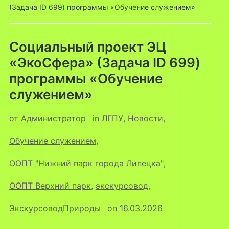
(Задача ID 699) программы «Обучение служением»
Социальный проект ЭЦ
«ЭкоСфера» (Задача ID 699)
программы «Обучение
служением»
от
Администратор
in
ЛГПУ
,
Новости
,
Обучение служением
,
ООПТ "Нижний парк города Липецка"
,
ООПТ Верхний парк
,
экскурсовод
,
ЭкскурсоводПрироды
on
16.03.2026