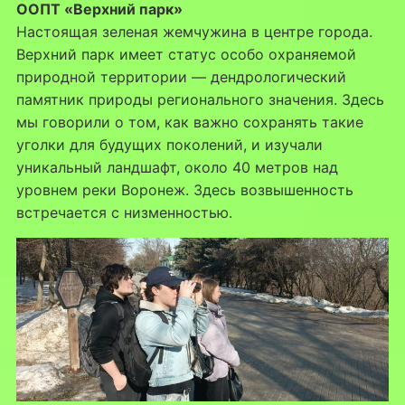
ООПТ «Верхний парк»
Настоящая зеленая жемчужина в центре города.
Верхний парк имеет статус особо охраняемой
природной территории — дендрологический
памятник природы регионального значения. Здесь
мы говорили о том, как важно сохранять такие
уголки для будущих поколений, и изучали
уникальный ландшафт, около 40 метров над
уровнем реки Воронеж. Здесь возвышенность
встречается с низменностью.