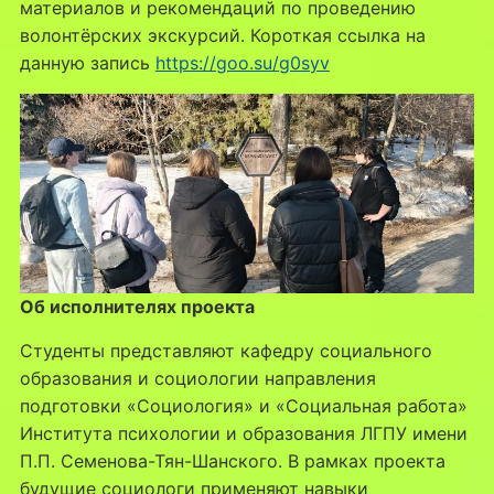
материалов и рекомендаций по проведению
волонтёрских экскурсий. Короткая ссылка на
данную запись
https://goo.su/g0syv
Об исполнителях проекта
Студенты представляют кафедру социального
образования и социологии направления
подготовки «Социология» и «Социальная работа»
Института психологии и образования ЛГПУ имени
П.П. Семенова-Тян-Шанского. В рамках проекта
будущие социологи применяют навыки