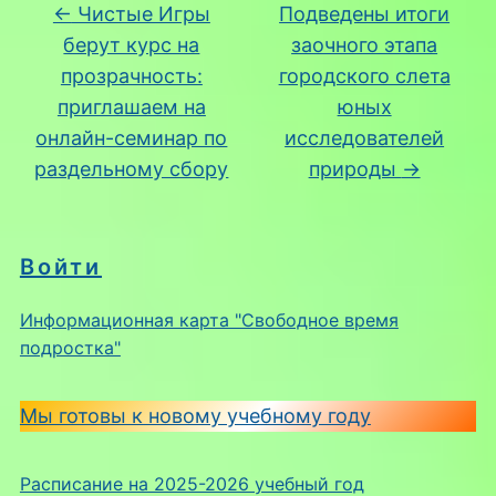
←
Чистые Игры
Подведены итоги
берут курс на
заочного этапа
прозрачность:
городского слета
приглашаем на
юных
онлайн-семинар по
исследователей
раздельному сбору
природы
→
Войти
Информационная карта "Свободное время
подростка"
Мы готовы к новому учебному году
Расписание на 2025-2026 учебный год