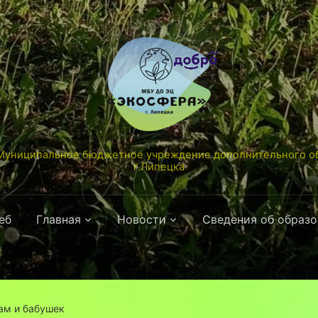
униципальное бюджетное учреждение дополнительного об
г.Липецка
еб
Главная
Новости
Сведения об образ
ам и бабушек