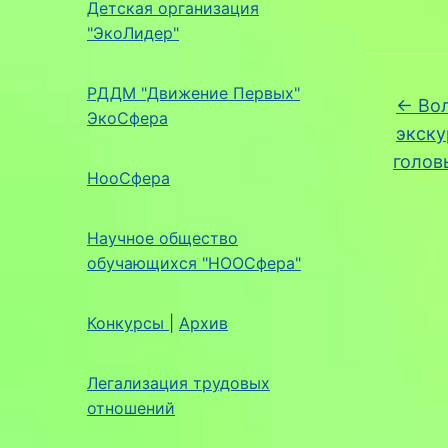
Детская организация
"ЭкоЛидер"
РДДМ "Движение Первых"
←
Вол
ЭкоСфера
экску
голов
НооСфера
Научное общество
обучающихся "НООСфера"
Конкурсы
|
Архив
Легализация трудовых
отношений