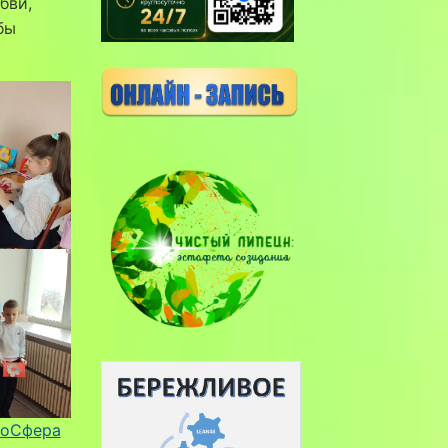
бви,
бы
оСфера