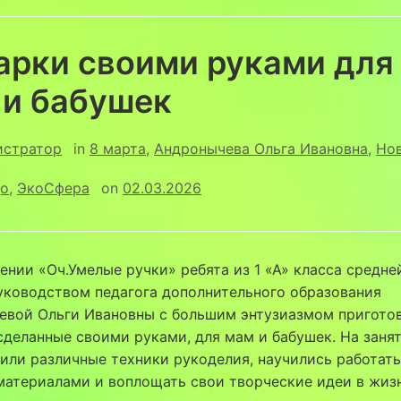
арки своими руками для
 и бабушек
истратор
in
8 марта
,
Андронычева Ольга Ивановна
,
Но
до
,
ЭкоСфера
on
02.03.2026
ении «Оч.Умелые ручки» ребята из 1 «А» класса средн
уководством педагога дополнительного образования
евой Ольги Ивановны с большим энтузиазмом пригото
сделанные своими руками, для мам и бабушек. На заня
или различные техники рукоделия, научились работать
атериалами и воплощать свои творческие идеи в жизн