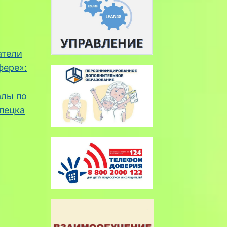
атели
фере»:
алы по
пецка