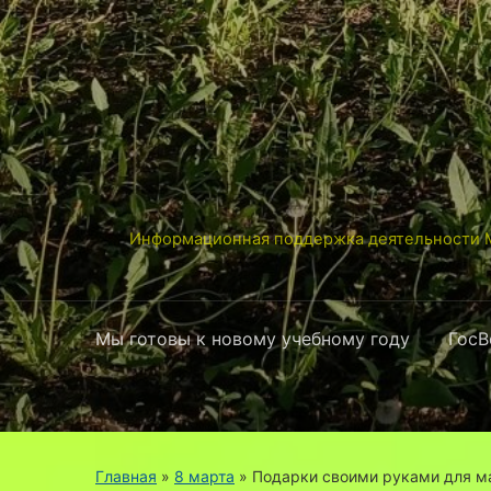
Информационная поддержка деятельности М
Мы готовы к новому учебному году
ГосВ
Главная
»
8 марта
»
Подарки своими руками для м