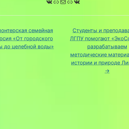
ВКонтакте
Ссылка
Почта
Ссылка
ВКонтакте
онтерская семейная
Студенты и преподав
рсия «От городского
ЛГПУ помогают «ЭкоС
ы до целебной воды»
разрабатываем
методические матери
истории и природе Ли
→