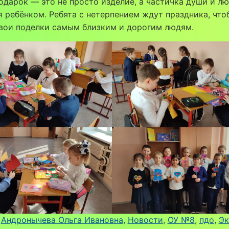
дарок — это не просто изделие, а частичка души и лю
 ребёнком. Ребята с нетерпением ждут праздника, что
свои поделки самым близким и дорогим людям.
 
Андронычева Ольга Ивановна
, 
Новости
, 
ОУ №8
, 
пдо
, 
Эк