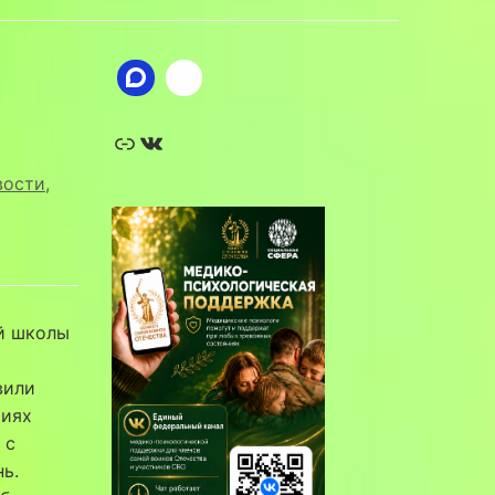
Ссылка
ВКонтакте
вости
,
ей школы
вили
тиях
 с
ь.