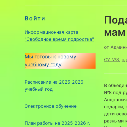
Под
Войти
мам
Информационная карта
"Свободное время подростка"
от
Админ
Мы готовы к новому
ОУ №8
,
п
учебному году
Расписание на 2025-2026
В объедин
учебный год
№8 под р
Андроныч
Электронное обучение
подарки, 
дети осво
разными м
План работы на 2025-2026 г.