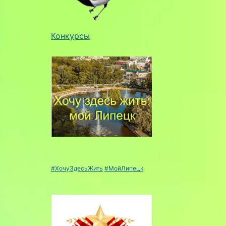
Конкурсы
#ХочуЗдесьЖить
#МойЛипецк