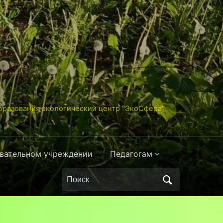
разования экологический центр "ЭкоСфера"
овательном учреждении
Педагогам
Поиск
по: