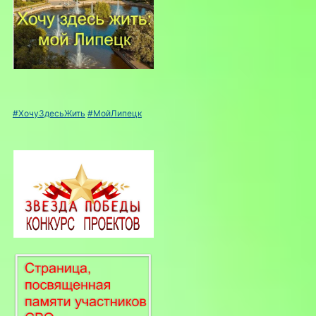
#ХочуЗдесьЖить
#МойЛипецк