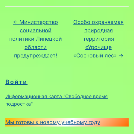
←
Министерство
Особо охраняемая
социальной
природная
политики Липецкой
территория
области
«Урочище
предупреждает!
«Сосновый лес»
→
Войти
Информационная карта "Свободное время
подростка"
Мы готовы к новому учебному году