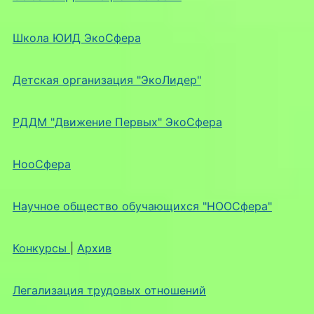
Школа ЮИД ЭкоСфера
Детская организация "ЭкоЛидер"
РДДМ "Движение Первых" ЭкоСфера
НооСфера
Научное общество обучающихся "НООСфера"
Конкурсы
|
Архив
Легализация трудовых отношений