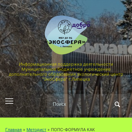
Информационная поддержка деятельности
Муниципальное бюджетное учреждение
дополнительного образования экологический центр
"ЭкоСфера" г.Липецка
Поиск
Переключить
по:
мобильное
меню
Главная
»
Методист
»
ПОПС-ФОРМУЛА КАК