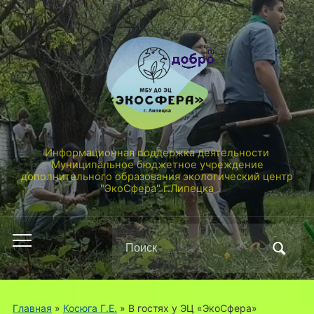
Информационная поддержка деятельности
Муниципальное бюджетное учреждение
дополнительного образования экологический центр
"ЭкоСфера" г.Липецка
Поиск
Переключить
по:
мобильное
меню
Главная
»
Косюга Г.Е.
»
В гостях у ЭЦ «ЭкоСфера»