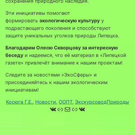
сохранения природного наследия.
Эти инициативы помогают
формировать
экологическую культуру
у
подрастающего поколения и способствуют
защите уникальных уголков природы Липецка.
Благодарим Олесю Скворцову за интересную
беседу
и надеемся, что её материал в «Липецкой
газете» привлечёт внимание к нашим проектам!
Следите за новостями «ЭкоСферы» и
присоединяйтесь к нашим экологическим
инициативам!
Косюга Г.Е.
, 
Новости
, 
ООПТ
, 
ЭкскурсоводПрироды
ВКонтакте
Ссылка
Почта
Ссылка
ВКонтакте