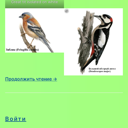
Great tit isolated on white
Продолжить чтение →
Войти