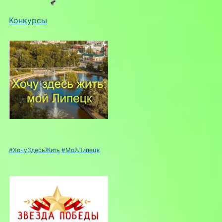
Конкурсы
#ХочуЗдесьЖить
#МойЛипецк