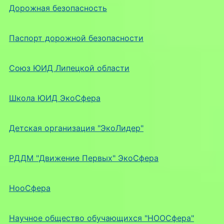
Дорожная безопасность
Паспорт дорожной безопасности
Союз ЮИД Липецкой области
Школа ЮИД ЭкоСфера
Детская организация "ЭкоЛидер"
РДДМ "Движение Первых" ЭкоСфера
НооСфера
Научное общество обучающихся "НООСфера"