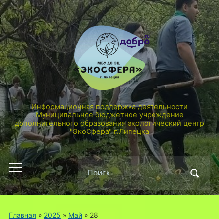
Информационная поддержка деятельности
Муниципальное бюджетное учреждение
дополнительного образования экологический центр
"ЭкоСфера" г.Липецка
Поиск
Переключить
по:
мобильное
меню
Главная
»
2025
»
Май
»
28