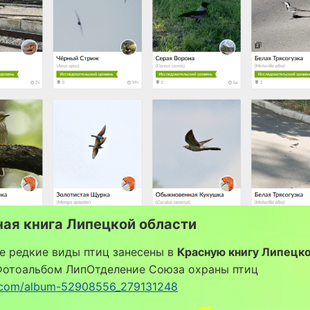
ная книга Липецкой области
е редкие виды птиц занесены в
Красную книгу Липецк
отоальбом ЛипОтделение Союза охраны птиц
k.com/album-52908556_279131248