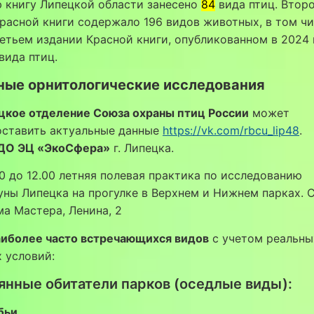
 книгу Липецкой области занесено
84
вида птиц. Втор
расной книги содержало 196 видов животных, в том чи
ретьем издании Красной книги, опубликованном в 2024 
вида птиц.
ные орнитологические исследования
цкое отделение Союза охраны птиц России
может
оставить актуальные данные
https://vk.com/rbcu_lip48
.
ДО ЭЦ «ЭкоСфера»
г. Липецка.
10 до 12.00 летняя полевая практика по исследованию
ны Липецка на прогулке в Верхнем и Нижнем парках. 
ма Мастера, Ленина, 2
аиболее часто встречающихся видов
с учетом реальны
 условий:
янные обитатели парков (оседлые виды):
бьи