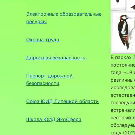
Электронные образовательные
ресурсы
Охрана труда
В парках 
Дорожная безопасность
постоянно
года. «..
Паспорт дорожной
различных
безопасности
исследова
естествен
Союз ЮИД Липецкой области
госпедуни
встречали
пестрый д
Школа ЮИД ЭкоСфера
обследуем
году (201