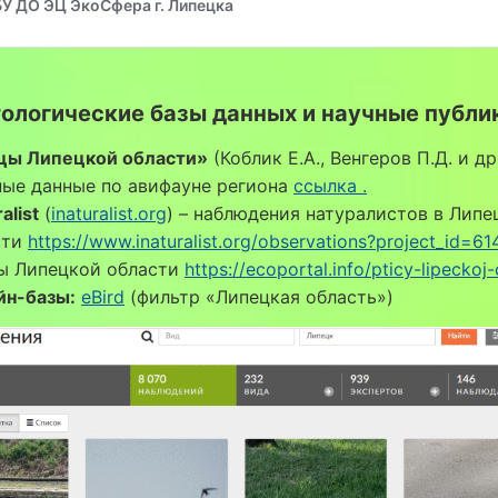
тологические базы данных и научные публи
цы Липецкой области»
(Коблик Е.А., Венгеров П.Д. и др.
ные данные по авифауне региона
ссылка .
alist
(
inaturalist.org
) – наблюдения натуралистов в Липе
сти
https://www.inaturalist.org/observations?project_id=61
ы Липецкой области
https://ecoportal.info/pticy-lipeckoj-
йн-базы:
eBird
(фильтр «Липецкая область»)