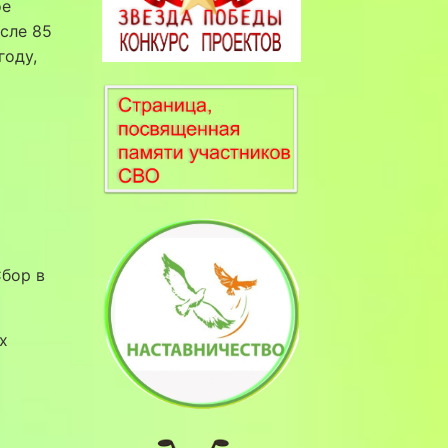
ое
сле 85
году,
Сбор в
х