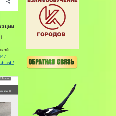
кации
) –
цкой
447
.
oblasti/