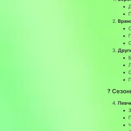
Вран
Друг
? Сезон
Певч