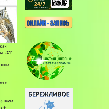
 как
м 2011
ичных
сего
ынешнем
ные