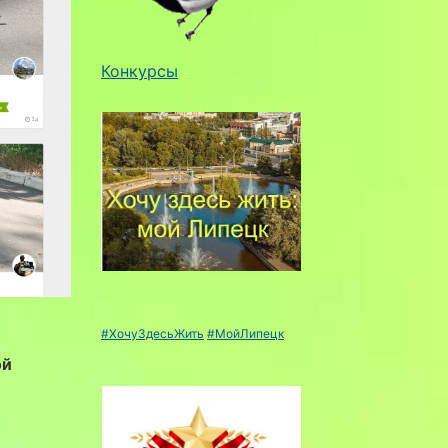
Конкурсы
#ХочуЗдесьЖить
#МойЛипецк
ой