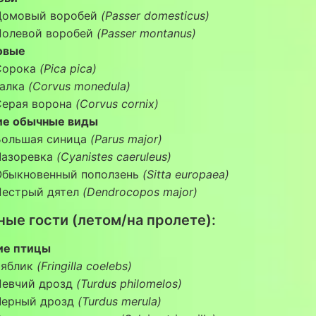
Домовый воробей
(Passer domesticus)
Полевой воробей
(Passer montanus)
овые
Сорока
(Pica pica)
Галка
(Corvus monedula)
Серая ворона
(Corvus cornix)
ие обычные виды
Большая синица
(Parus major)
Лазоревка
(Cyanistes caeruleus)
Обыкновенный поползень
(Sitta europaea)
Пестрый дятел
(Dendrocopos major)
ные гости (летом/на пролете):
ие птицы
Зяблик
(Fringilla coelebs)
Певчий дрозд
(Turdus philomelos)
Черный дрозд
(Turdus merula)