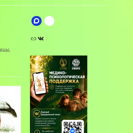
Ссылка
ВКонтакте
тицы
,