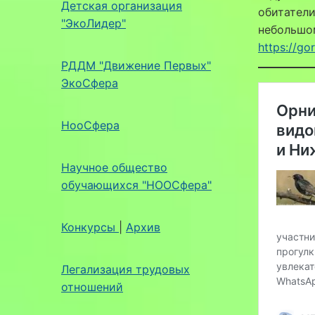
Детская организация
обитатели
"ЭкоЛидер"
небольшо
https://g
РДДМ "Движение Первых"
ЭкоСфера
НооСфера
Научное общество
обучающихся "НООСфера"
Конкурсы
|
Архив
Легализация трудовых
отношений