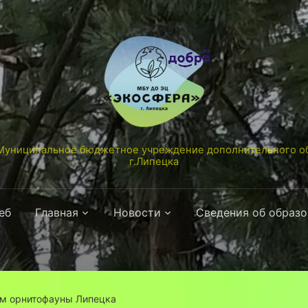
униципальное бюджетное учреждение дополнительного об
г.Липецка
еб
Главная
Новости
Сведения об образ
м орнитофауны Липецка