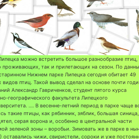
Липецка можно встретить большое разнообразие птиц,
 проживающих, так и прилетающих на сезон. По данны
В старинном Нижнем парке Липецка сегодня обитает 49
 видов птиц. Такой вывод сделал на основе почти год
ний Александр Гавриченков, студент пятого курса
но-географического факультета Липецкого
верситета. …. В весенне-летний период в парке чаще в
сь такие птицы, как рябинник, зяблик, большая синица,
ятел, серая ворона и, особенно в центральной части
ой зеленой зоны – воробьи. Зимовать же в парке в н
1) оставались чижи, свиристели, сороки и уже постоян