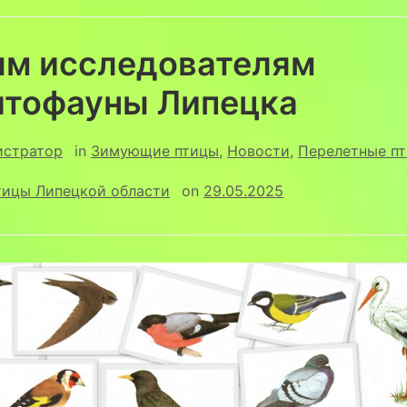
м исследователям
итофауны Липецка
истратор
in
Зимующие птицы
,
Новости
,
Перелетные п
ицы Липецкой области
on
29.05.2025