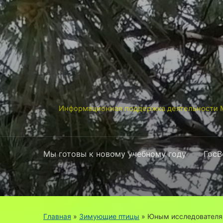
Информационная поддержка деятельности М
Мы готовы к новому учебному году
ГосВ
Главная
»
Зимующие птицы
»
Юным исследователя