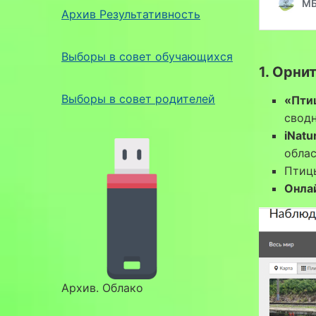
Архив Результативность
Выборы в совет обучающихся
1. Орни
Выборы в совет родителей
«Пти
свод
iNatur
обла
Птиц
Онла
Архив. Облако