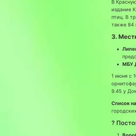
В Красную
издание К
птиц. В т
также 84 
3. Мест
Липе
пред
МБУ 
1 июня с 
орнитофау
9.45 у До
Список н
городских
? Посто
Воро