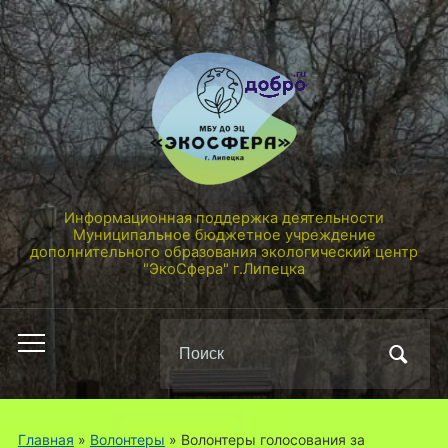
Информационная поддержка деятельности
Муниципальное бюджетное учреждение
дополнительного образования экологический центр
"ЭкоСфера" г.Липецка
Поиск
Переключить
по:
мобильное
меню
Главная
»
Волонтеры
»
Волонтеры голосования за