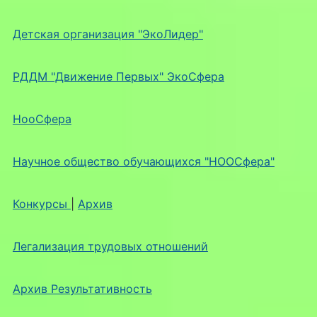
Детская организация "ЭкоЛидер"
РДДМ "Движение Первых" ЭкоСфера
НооСфера
Научное общество обучающихся "НООСфера"
Конкурсы
|
Архив
Легализация трудовых отношений
Архив Результативность