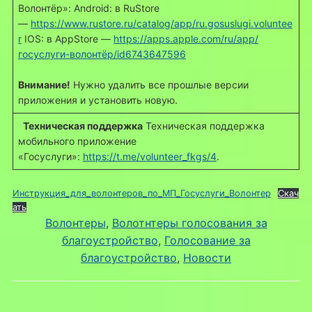
Волонтёр»: Android: в RuStore
—
https://www.rustore.ru/catalog/app/ru.gosuslugi.voluntee
r
IOS: в AppStore —
https://apps.apple.com/ru/app/
госуслуги-волонтёр/id6743647596
Внимание!
Нужно удалить все прошлые версии
приложения и установить новую.
Техническая поддержка
Техническая поддержка
мобильного приложение
«Госуслуги»:
https://t.me/volunteer_fkgs/4
.
Инструкция_для_волонтеров_по_МП_Госуслуги_Волонтер
Скач
ать
Волонтеры
, 
Волотнтеры голосования за
благоустройство
, 
Голосование за
благоустройство
, 
Новости