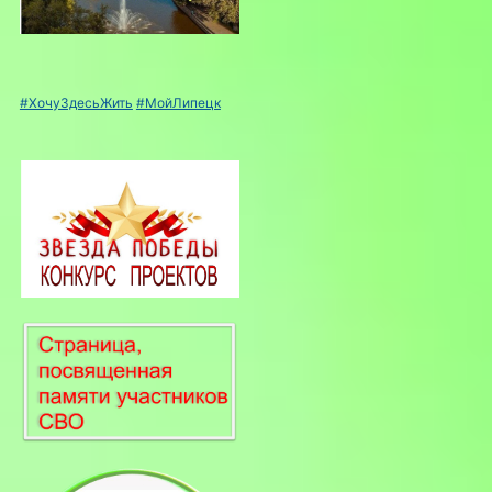
#ХочуЗдесьЖить
#МойЛипецк