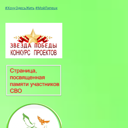
#ХочуЗдесьЖить
#МойЛипецк