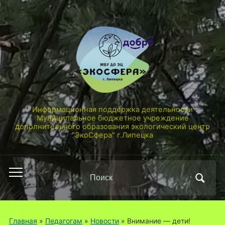
Информационная поддержка деятельности
Муниципальное бюджетное учреждение
дополнительного образования экологический центр
"ЭкоСфера" г.Липецка
Поиск
Переключить
по:
мобильное
меню
Главная
»
Педагогам
»
Новости
»
Внимание — дети!