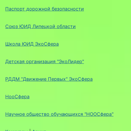
Паспорт дорожной безопасности
Союз ЮИД Липецкой области
Школа ЮИД ЭкоСфера
Детская организация "ЭкоЛидер"
РДДМ "Движение Первых" ЭкоСфера
НооСфера
Научное общество обучающихся "НООСфера"