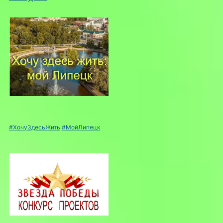
#ХочуЗдесьЖить
#МойЛипецк