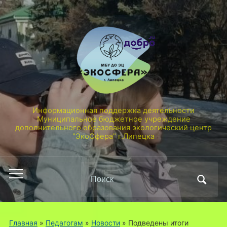
Информационная поддержка деятельности
Муниципальное бюджетное учреждение
дополнительного образования экологический центр
"ЭкоСфера" г.Липецка
Поиск
Переключить
по:
мобильное
меню
Главная
»
Педагогам
»
Новости
»
Подведены итоги