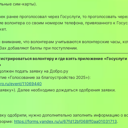
льные сим-карты).
век ранее проголосовал через Госуслуги, то проголосовать чере
е волонтера со своим номером телефона, привязанного к Госус
жет.
внимание, что волонтерам учитываются волонтерские часы, ко
Зах добавляют баллы при поступлении.
гистрироваться волонтеру и где взять приложение
«Госуслуги
»
должен подать заявку на Добро.ру
тие «Голосование за благоустройство 2025»):
bro.ru/event/11069440
заявку»). Далее необходимо дождаться одобрения заявки.
вку одобрили, нужно дополнительно заполнить информацию о в
-форме:
https://forms.yandex.ru/u/67fd12bf068ff0aa01031713
.