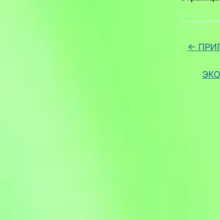
←
ПРИ
ЭКО