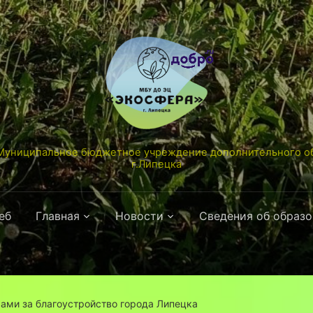
униципальное бюджетное учреждение дополнительного об
г.Липецка
еб
Главная
Новости
Сведения об образ
рами за благоустройство города Липецка