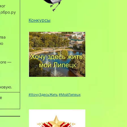
мог
Добро.ру
Конкурсы
тва
но
tore —
 новую.
#ХочуЗдесьЖить
#МойЛипецк
е