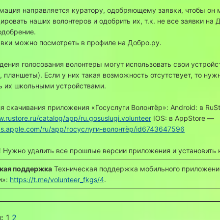
мация направляется куратору, одобряющему заявки, чтобы он 
ировать наших волонтеров и одобрить их, т.к. не все заявки на 
одобрение.
явки можно посмотреть в профиле на Добро.ру.
дения голосования волонтеры могут использовать свои устройс
, планшеты). Если у них такая возможность отсутствует, то нуж
ь их школьными устройствами.
я скачивания приложения «Госуслуги Волонтёр»: Android: в RuS
w.rustore.ru/catalog/app/ru.gosuslugi.volunteer
IOS: в AppStore —
pps.apple.com/ru/app/госуслуги-волонтёр/id6743647596
!
Нужно удалить все прошлые версии приложения и установить
кая поддержка
Техническая поддержка мобильного приложени
и»:
https://t.me/volunteer_fkgs/4
.
:
1
2