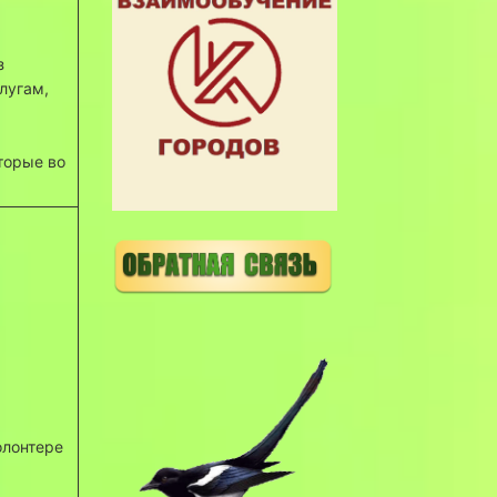
з
лугам,
торые во
олонтере