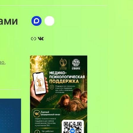
ами
Ссылка
ВКонтакте
во
,