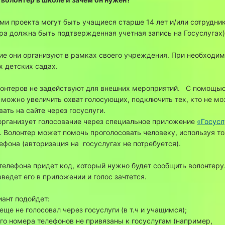
ми проекта могут быть учащиеся старше 14 лет и/или сотрудни
ера должна быть подтвержденная учетная запись на Госуслугах
ие они организуют в рамках своего учреждения. При необходим
 детских садах.
онтеров не задействуют для внешних мероприятий. С помощь
 можно увеличить охват голосующих, подключить тех, кто не м
вать на сайте через госуслуги.
организует голосование через специальное приложение
«Госусл
. Волонтер может помочь проголосовать человеку, используя то
ефона (авторизация на госуслугах не потребуется).
телефона придет код, который нужно будет сообщить волонтеру
ведет его в приложении и голос зачтется.
иант подойдет:
 еще не голосовал через госуслуги (в т.ч и учащимся);
кого номера телефонов не привязаны к госуслугам (например,