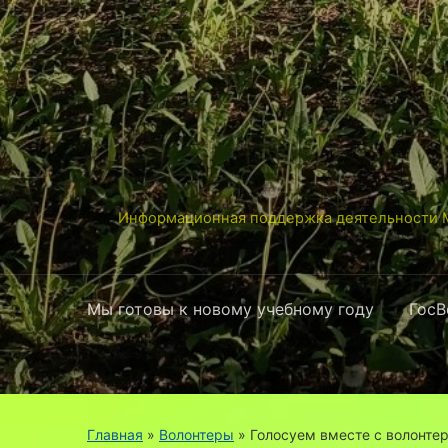
Информационная поддержка деятельности М
Мы готовы к новому учебному году
ГосВ
Главная
»
Волонтеры
»
Голосуем вместе с волонте