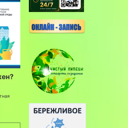
жен?
тная