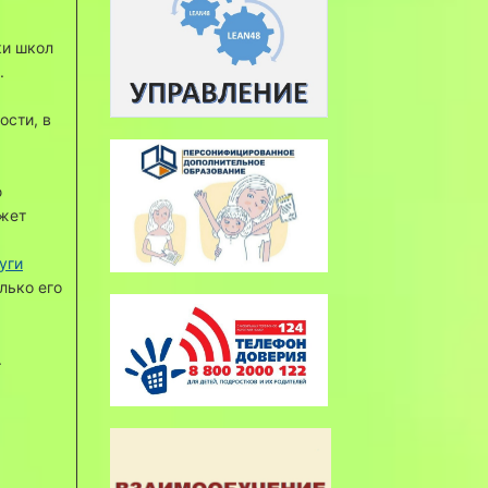
ки школ
).
ости, в
ю
ожет
уги
лько его
.