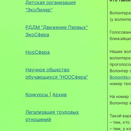
Детская организация
"ЭкоЛидер"
Волонтера
(у волонт
РДДМ "Движение Первых"
Голосован
ЭкоСфера
ближайших
Наших вол
НооСфера
волонтера
проголосо
Научное общество
Волонтер 
обучающихся "НООСфера"
Волонтёр»
номер тел
Конкурсы
|
Архив
На номер 
Волонтер в
Легализация трудовых
Такой вар
отношений
– тем, кто
– тем, у 