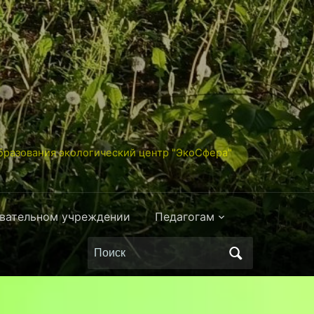
разования экологический центр "ЭкоСфера"
овательном учреждении
Педагогам
Поиск
по: