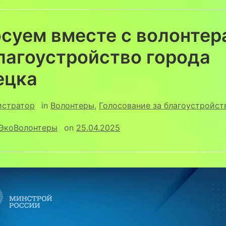
осуем вместе с волонтер
лагоустройство города
ецка
истратор
in
Волонтеры
,
Голосование за благоустройст
ЭкоВолонтеры
on
25.04.2025