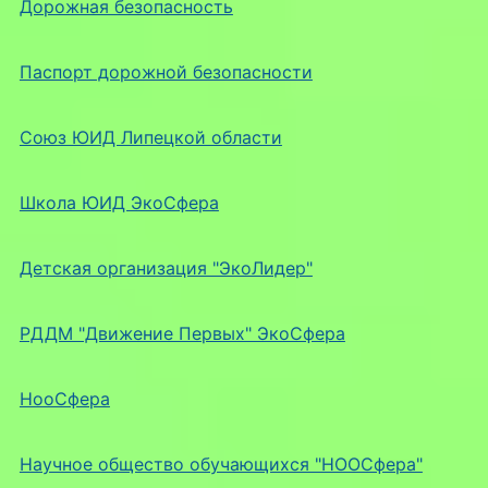
Дорожная безопасность
Паспорт дорожной безопасности
Союз ЮИД Липецкой области
Школа ЮИД ЭкоСфера
Детская организация "ЭкоЛидер"
РДДМ "Движение Первых" ЭкоСфера
НооСфера
Научное общество обучающихся "НООСфера"