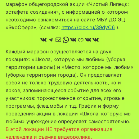
марафон общегородской акции «Чистый Липецк:
эстафета созидания», с информацией о котором
необходимо ознакомиться на сайте МБУ ДО ЭЦ
«ЭкоСфера», (ссылка:
https://clck.ru/39dyC6
).
ВКонтакте
Telegram
Почта
WhatsApp
ВКонтакте
Ссылка
ВКонтакте
ВКонтакте
Каждый марафон осуществляется на двух
локациях: «Школа, которую мы любим» (уборка
территории школы) и «Место, которое мы любим»
(уборка территории города). Он представляет
собой не только трудовую деятельность, но и
яркое, запоминающееся событие для всех его
участников: торжественное открытие, игровые
программы, флешмобы и т.д. График и форму
проведения акции в локации «Школа, которую мы
любим» учреждение определяет самостоятельно.
В этой локации НЕ требуется организация
челленджа и съемка видеоролика.