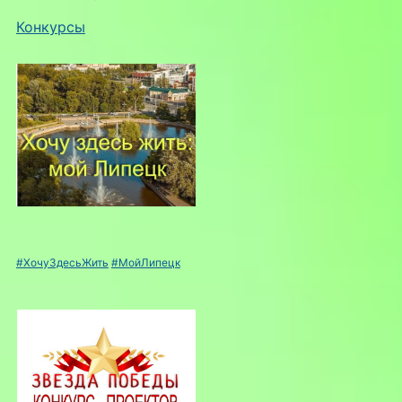
Конкурсы
#ХочуЗдесьЖить
#МойЛипецк