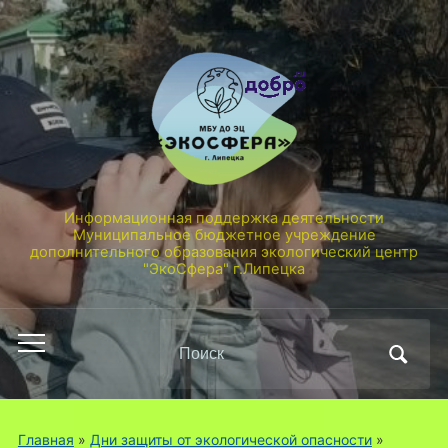
Информационная поддержка деятельности
Муниципальное бюджетное учреждение
дополнительного образования экологический центр
"ЭкоСфера" г.Липецка
Поиск
Переключить
по:
мобильное
меню
Главная
»
Дни защиты от экологической опасности
»