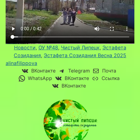
Новости
, 
ОУ №48
, 
Чистый Липецк
, 
Эстафета
Созидания
, 
Эстафета Созидания Весна 2025
alinafilippova
ВКонтакте
Telegram
Почта
WhatsApp
ВКонтакте
Ссылка
ВКонтакте