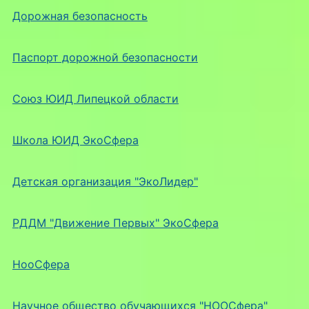
Дорожная безопасность
Паспорт дорожной безопасности
Союз ЮИД Липецкой области
Школа ЮИД ЭкоСфера
Детская организация "ЭкоЛидер"
РДДМ "Движение Первых" ЭкоСфера
НооСфера
Научное общество обучающихся "НООСфера"