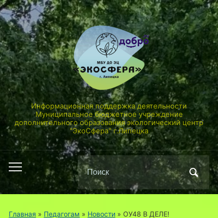
Информационная поддержка деятельности
Муниципальное бюджетное учреждение
дополнительного образования экологический центр
"ЭкоСфера" г.Липецка
Поиск
Переключить
по:
мобильное
меню
Главная
»
Педагогам
»
Новости
»
ОУ48 В ДЕЛЕ!