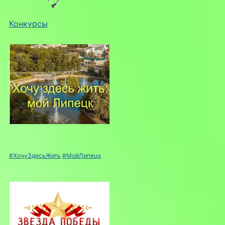
Конкурсы
#ХочуЗдесьЖить
#МойЛипецк