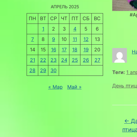
АПРЕЛЬ 2025
#А
ПН
ВТ
СР
ЧТ
ПТ
СБ
ВС
1
2
3
4
5
6
7
8
9
10
11
12
13
14
15
16
17
18
19
20
Н
21
22
23
24
25
26
27
28
29
30
Теги:
1 ап
День птиц
« Мар
Май »
←
Да
птица