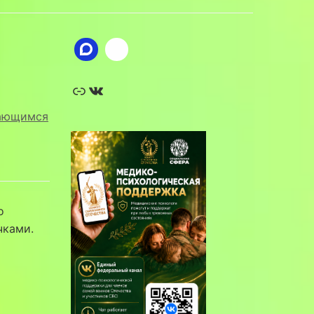
Ссылка
ВКонтакте
ающимся
о
чками.