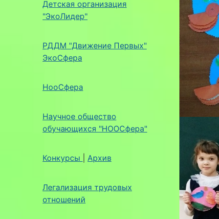
Детская организация
"ЭкоЛидер"
РДДМ "Движение Первых"
ЭкоСфера
НооСфера
Научное общество
обучающихся "НООСфера"
Конкурсы
|
Архив
Легализация трудовых
отношений