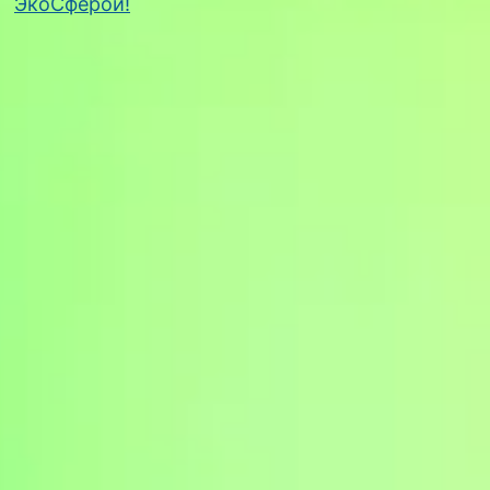
ЭкоСферой!