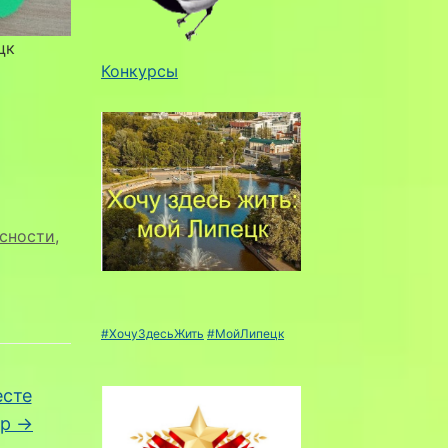
цк
Конкурсы
асности
,
#ХочуЗдесьЖить
#МойЛипецк
есте
ир
→