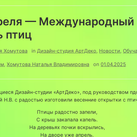
преля — Международный
ь птиц
я Хомутова
in
Дизайн-студия АртДеко
,
Новости
,
Обуч
ам
,
Хомутова Наталья Владимировна
on
01.04.2025
щиеся Дизайн-студии «АртДеко», под руководством пд
 Н.В. с радостью изготовили весенние открытки с пти
Птицы радостно запели,
С крыш закапала капель.
На деревьях почки вскрылись,
На дворе уже апрель.