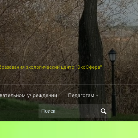
разования экологический центр "ЭкоСфера"
овательном учреждении
Педагогам
Поиск
по: