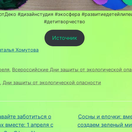
ртДеко #дизайнстудия #экосфера #развитиедетейлипе
#детитворчество
Источник
аталья Хомутова
реля
,
Всероссийские Дни защиты от экологической оп
,
Дни защиты от экологической опасности
вайте заботиться о
Сосны и елочки: вм
х вместе: 1 апреля с
создаем зеленый м