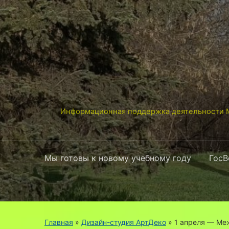
Информационная поддержка деятельности М
Мы готовы к новому учебному году
ГосВ
Главная
»
Дизайн-студия АртДеко
»
1 апреля — Ме