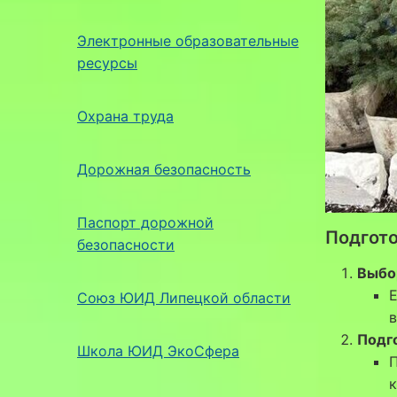
Электронные образовательные
ресурсы
Охрана труда
Дорожная безопасность
Паспорт дорожной
Подгото
безопасности
Выбо
Е
Союз ЮИД Липецкой области
в
Подг
Школа ЮИД ЭкоСфера
к