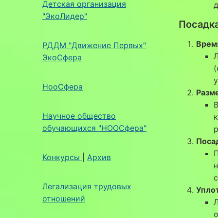
Детская организация
д
"ЭкоЛидер"
Посадка
Врем
РДДМ "Движение Первых"
Л
ЭкоСфера
(
у
НооСфера
Разм
В
Научное общество
к
обучающихся "НООСфера"
р
Поса
П
Конкурсы
|
Архив
н
с
Легализация трудовых
Упло
отношений
Л