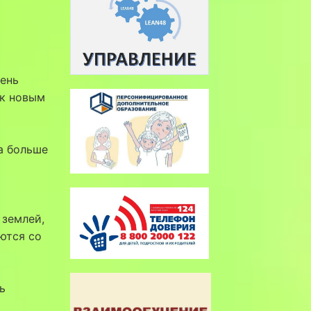
сень
 к новым
а больше
 землей,
ются со
ь