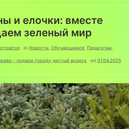
ы и елочки: вместе
даем зеленый мир
истратор
in
Новости
,
Обучающимся
,
Педагогам
,
рево - подари городу чистый воздух
on
01.04.2025