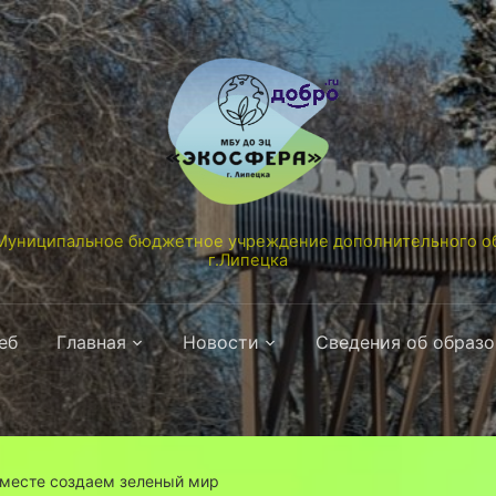
униципальное бюджетное учреждение дополнительного об
г.Липецка
еб
Главная
Новости
Сведения об образ
вместе создаем зеленый мир