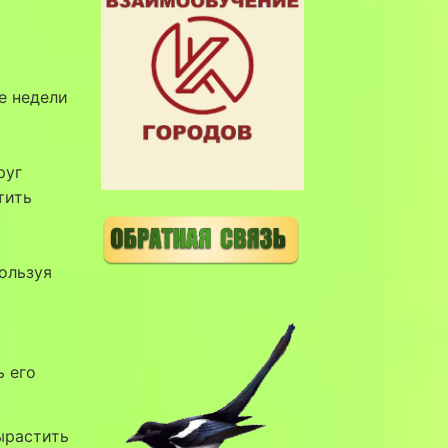
е недели
руг
тить
ользуя
ь его
ырастить