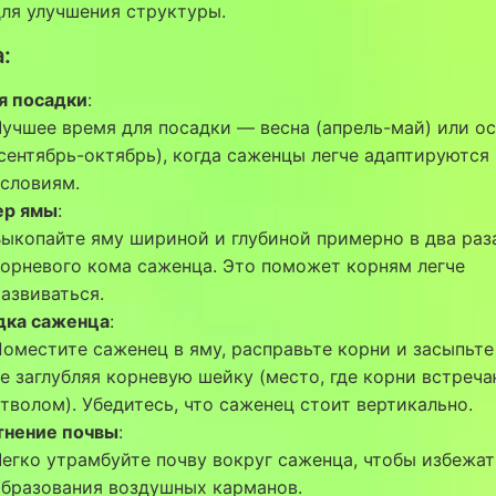
ля улучшения структуры.
:
я посадки
:
учшее время для посадки — весна (апрель-май) или о
сентябрь-октябрь), когда саженцы легче адаптируются
словиям.
ер ямы
:
ыкопайте яму шириной и глубиной примерно в два раз
орневого кома саженца. Это поможет корням легче
азвиваться.
дка саженца
:
оместите саженец в яму, расправьте корни и засыпьте
е заглубляя корневую шейку (место, где корни встреча
тволом). Убедитесь, что саженец стоит вертикально.
тнение почвы
:
егко утрамбуйте почву вокруг саженца, чтобы избежат
образования воздушных карманов.