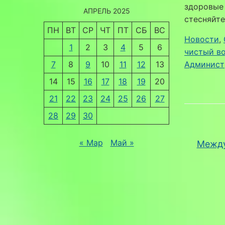
здоровые 
АПРЕЛЬ 2025
стесняйте
ПН
ВТ
СР
ЧТ
ПТ
СБ
ВС
Новости
, 
1
2
3
4
5
6
чистый в
7
8
9
10
11
12
13
Админист
14
15
16
17
18
19
20
21
22
23
24
25
26
27
28
29
30
« Мар
Май »
Между