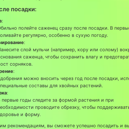
сле посадки:
в
:
бильно полейте саженец сразу после посадки. В первы
оливайте регулярно, особенно в сухую погоду.
чирование
:
анесите слой мульчи (например, кору или солому) вок
снования саженца, чтобы сохранить влагу и предотвра
ост сорняков.
рение
:
добрения можно вносить через год после посадки, исп
пециальные составы для хвойных растений.
зка
:
 первые годы следите за формой растения и при
еобходимости проводите обрезку, чтобы поддерживат
доровье и форму.
тим рекомендациям, вы сможете успешно посадить и в