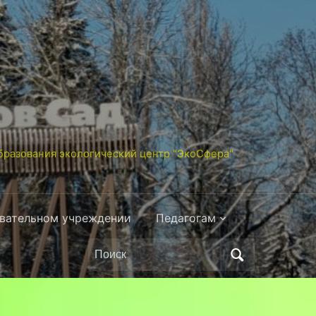
разования экологический центр "ЭкоСфера"
овательном учреждении
Педагогам
Поиск
по: