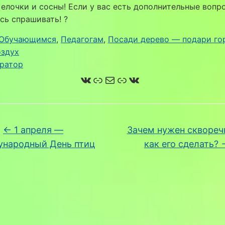
елочки и сосны! Если у вас есть дополнительные вопро
сь спрашивать! ?
Обучающимся
, 
Педагогам
, 
Посади дерево — подари го
оздух
ратор
ВКонтакте
Ссылка
Почта
Ссылка
ВКонтакте
←
1 апреля —
Зачем нужен сквореч
народный День птиц
как его сделать?