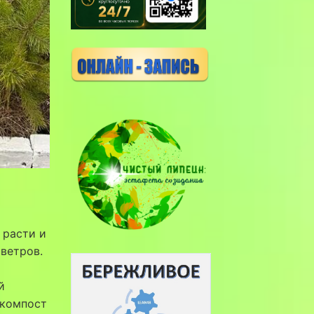
 расти и
 ветров.
й
 компост