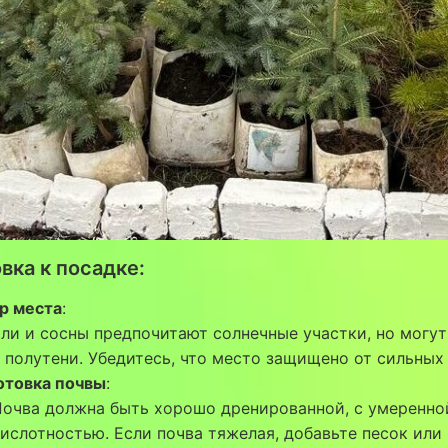
вка к посадке:
р места
:
ли и сосны предпочитают солнечные участки, но могут
 полутени. Убедитесь, что место защищено от сильных
отовка почвы
:
Почва должна быть хорошо дренированной, с умеренно
ислотностью. Если почва тяжелая, добавьте песок или