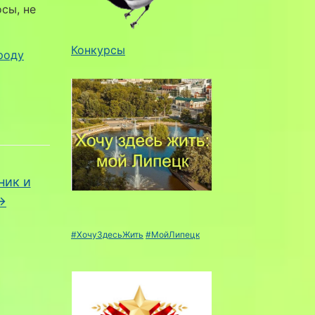
сы, не
Конкурсы
роду
ник и
→
#ХочуЗдесьЖить
#МойЛипецк