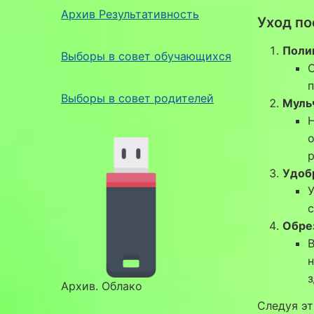
Архив Результативность
Уход по
Поли
Выборы в совет обучающихся
О
п
Выборы в совет родителей
Муль
Н
о
р
Удоб
У
с
Обре
В
н
з
Архив. Облако
Следуя э