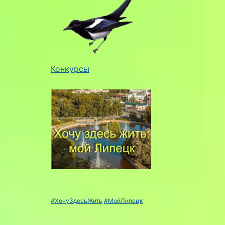
Конкурсы
#ХочуЗдесьЖить
#МойЛипецк