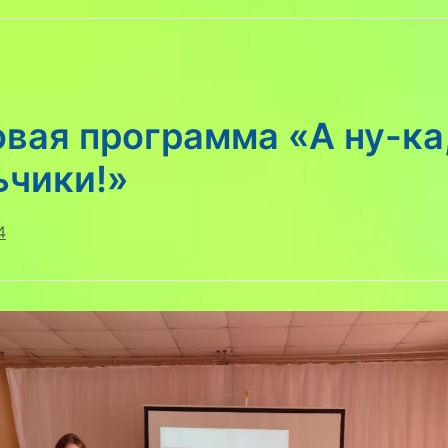
вая программа «А ну-ка
ьчики!»
4