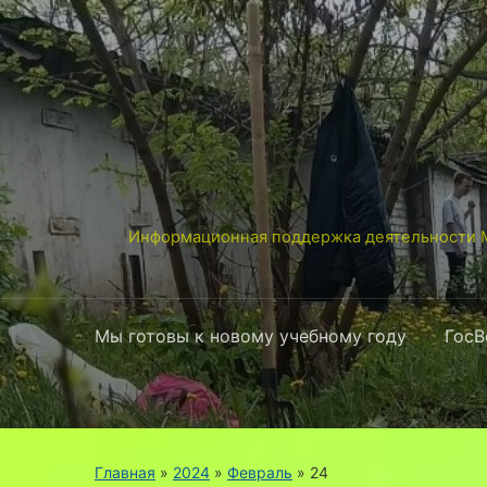
Информационная поддержка деятельности М
Мы готовы к новому учебному году
ГосВ
Главная
»
2024
»
Февраль
»
24