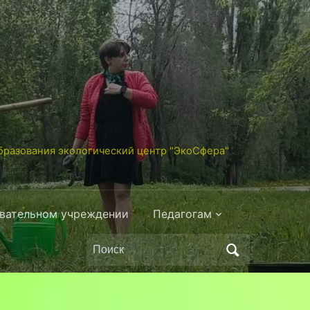
разования экологический центр "ЭкоСфера"
овательном учреждении
Педагогам
Поиск
по: