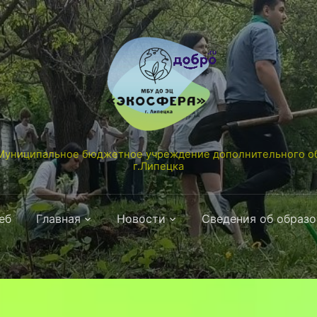
униципальное бюджетное учреждение дополнительного об
г.Липецка
еб
Главная
Новости
Сведения об образ