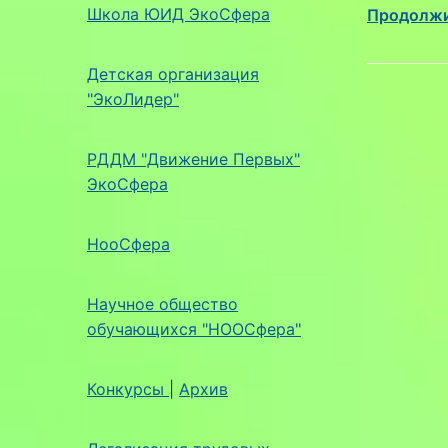
Школа ЮИД ЭкоСфера
Продолжи
Детская организация
"ЭкоЛидер"
РДДМ "Движение Первых"
ЭкоСфера
НооСфера
Научное общество
обучающихся "НООСфера"
Конкурсы
|
Архив