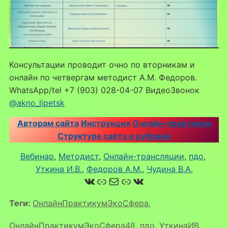
Консультации проводит очно по вторникам и
онлайн по четвергам методист А.М. Федоров.
WhatsApp/tel +7 (903) 028-04-07 ВидеоЗвонок
@akno_lipetsk
Авторам сайта
Инструкция
Онлайн-практикум
Структура сайта и рубрики
Вебинар
, 
Методист
, 
Онлайн-трансляции
, 
пдо
, 
Уткина И.В.
, 
Федоров А.М.
, 
Чудина В.А.
ВКонтакте
Ссылка
Почта
Ссылка
ВКонтакте
Теги:
ОнлайнПрактикумЭкоСфера
,
ОнлайнПрактикумЭкоСфера48
,
пдо
,
УткинаИВ
,