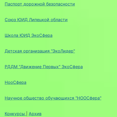
Паспорт дорожной безопасности
Союз ЮИД Липецкой области
Школа ЮИД ЭкоСфера
Детская организация "ЭкоЛидер"
РДДМ "Движение Первых" ЭкоСфера
НооСфера
Научное общество обучающихся "НООСфера"
Конкурсы
|
Архив