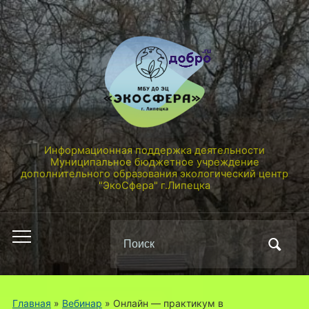
Информационная поддержка деятельности
Муниципальное бюджетное учреждение
дополнительного образования экологический центр
"ЭкоСфера" г.Липецка
Поиск
Переключить
по:
мобильное
меню
Главная
»
Вебинар
»
Онлайн — практикум в