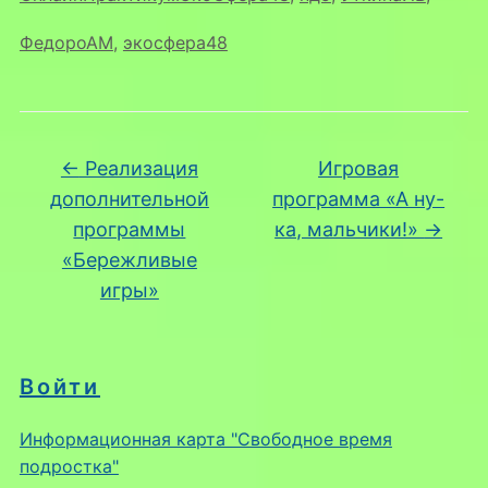
ФедороАМ
,
экосфера48
←
Реализация
Игровая
дополнительной
программа «А ну-
программы
ка, мальчики!»
→
«Бережливые
игры»
Войти
Информационная карта "Свободное время
подростка"