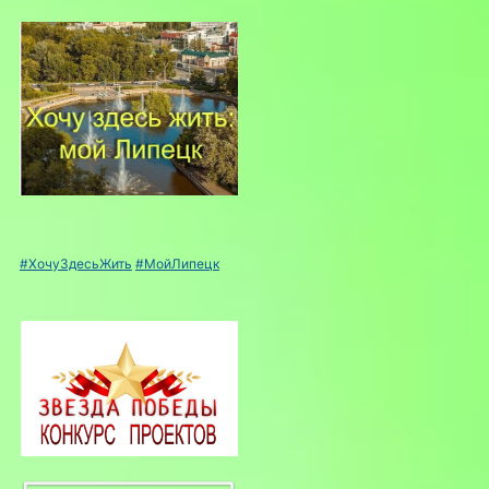
#ХочуЗдесьЖить
#МойЛипецк