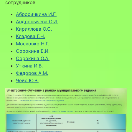
сотрудников
Абросичкина И.Г.
Андронычева О.И.
Кириллова О.С.
Кладова Г.Н.
Московко Н.Г.
Сорокина Е.И.
Сорокина О.А.
Уткина И.В.
Федоров А.М.
Чейс Ю.В.