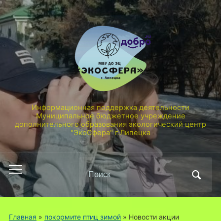
Информационная поддержка деятельности
Муниципальное бюджетное учреждение
дополнительного образования экологический центр
"ЭкоСфера" г.Липецка
Поиск
Переключить
по:
мобильное
меню
Главная
»
покормите птиц зимой
»
Новости акции