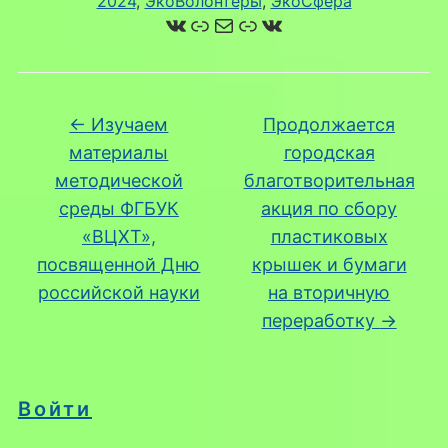
2024
, 
ЭкоВолонтеры
, 
ЭкоСфера
ВКонтакте
Ссылка
Почта
Ссылка
ВКонтакте
←
Изучаем
Продолжается
материалы
городская
методической
благотворительная
среды ФГБУК
акция по сбору
«ВЦХТ»,
пластиковых
посвященной Дню
крышек и бумаги
российской науки
на вторичную
переработку
→
Войти