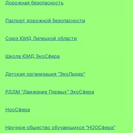
Дорожная безопасность
Паспорт дорожной безопасности
Союз ЮИД Липецкой области
Школа ЮИД ЭкоСфера
Детская организация "ЭкоЛидер"
РДДМ "Движение Первых" ЭкоСфера
НооСфера
Научное общество обучающихся "НООСфера"