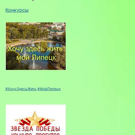
Конкурсы
#ХочуЗдесьЖить
#МойЛипецк