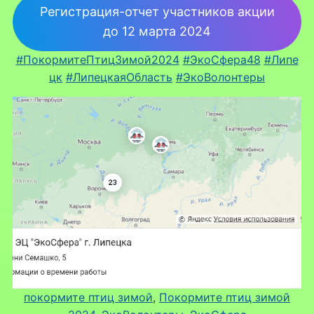
Регистрация-отчет участников акции
до 12 марта 2024
#ПокормитеПтицЗимой2024
#ЭкоСфера48
#Липе
цк
#ЛипецкаяОбласть
#ЭкоВолонтеры
покормите птиц зимой
, 
Покормите птиц зимой