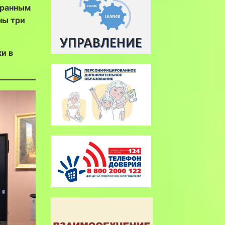
хранным
ны три
и в