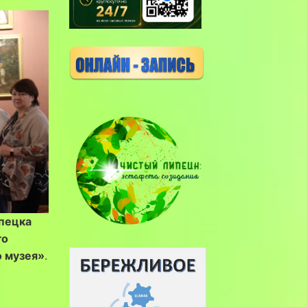
ипецка
го
о музея»
.