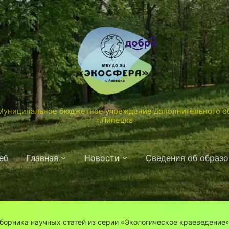
униципальное бюджетное учреждение дополнительного об
г.Липецка
еб
Главная
Новости
Сведения об образ
борника научных статей из серии «Экологическое краеведение