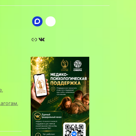
Ссылка
ВКонтакте
е
,
агогам
,