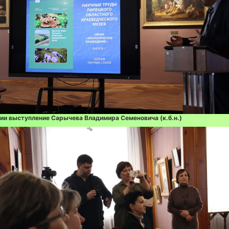
ии выступление Сарычева Владимира Семеновича (к.б.н.)