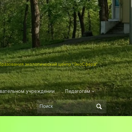
разования экологический центр "ЭкоСфера"
овательном учреждении
Педагогам
Поиск
по:
»