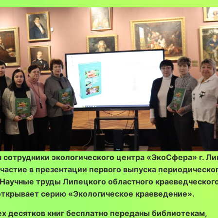
 сотрудники экологического центра «ЭкоСфера» г. Л
участие в презентации
первого выпуска периодическо
«Научные труды Липецкого областного краеведческог
открывает серию «Экологическое краеведение».
ех десятков книг бесплатно переданы библиотекам,