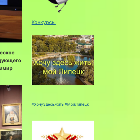
Конкурсы
ческое
едующего
димир
#ХочуЗдесьЖить
#МойЛипецк