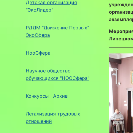
Детская организация
учрежден
"ЭкоЛидер"
организа
экземпля
РДДМ "Движение Первых"
Меропри
ЭкоСфера
Липецком
НооСфера
Научное общество
обучающихся "НООСфера"
Конкурсы
|
Архив
Легализация трудовых
отношений