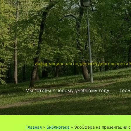
Информационная поддержка деятельности М
Мы готовы к новому учебному году
ГосВ
Главная
»
Библиотека
»
ЭкоСфера на презентации с