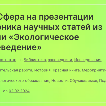
Сфера на презентации
ника научных статей из
ии «Экологическое
еведение»
истратор
in
Библиотека
,
заповедники
,
Исследования
,
ательская работа
,
История
,
Красная книга
,
Мероприяти
ологического образования
,
Новости
,
Обучающимся
,
Пед
on
02.02.2024