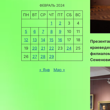
ФЕВРАЛЬ 2024
ПН
ВТ
СР
ЧТ
ПТ
СБ
ВС
1
2
3
4
5
6
7
8
9
10
11
12
13
14
15
16
17
18
Презента
краеведе
19
20
21
22
23
24
25
филиалом
26
27
28
29
Семенови
« Янв
Мар »