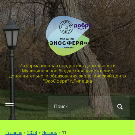
Информационная поддержка деятельности
Муниципальное бюджетное учреждение
дополнительного образования экологический центр
"ЭкоСфера" г.Липецка
Поиск
Переключить
по:
мобильное
меню
Главная
»
2024
»
Январь
»
11