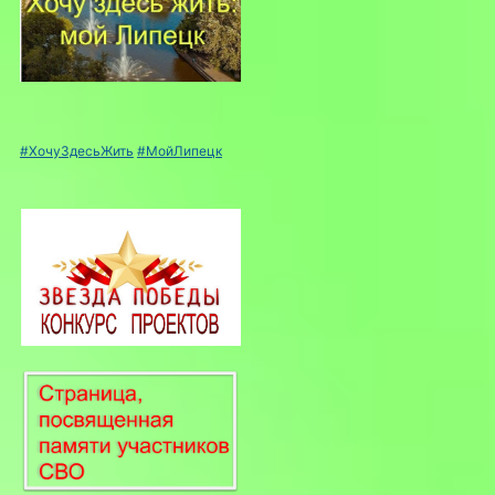
#ХочуЗдесьЖить
#МойЛипецк