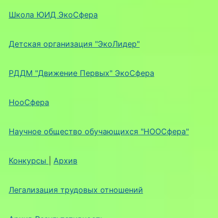
Школа ЮИД ЭкоСфера
Детская организация "ЭкоЛидер"
РДДМ "Движение Первых" ЭкоСфера
НооСфера
Научное общество обучающихся "НООСфера"
Конкурсы
|
Архив
Легализация трудовых отношений