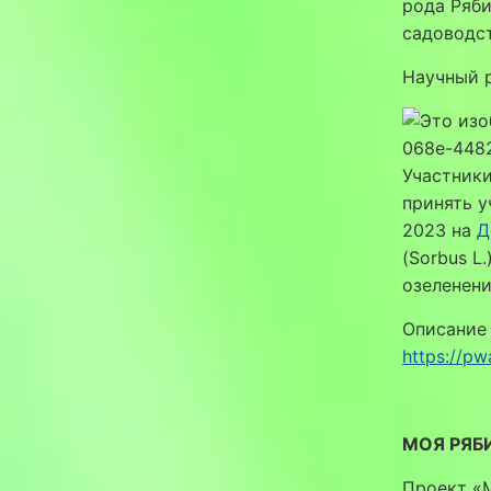
рода Ряби
садоводс
Научный 
Участники
принять у
2023 на
Д
(Sorbus L
озеленен
Описание
https://p
МОЯ РЯБ
Проект «М