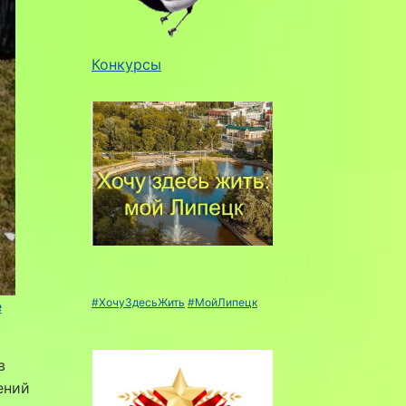
Конкурсы
#ХочуЗдесьЖить
#МойЛипецк
е
в
ений