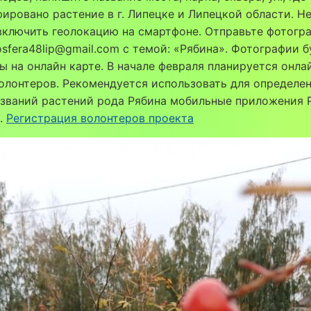
ировано растение в г. Липецке и Липецкой области. Н
включить геолокацию на смартфоне. Отправьте фотогр
osfera48lip@gmail.com с темой: «Рябина». Фотографии б
 на онлайн карте. В начале февраля планируется онла
олонтеров. Рекомендуется использовать для определе
званий растений рода Рябина мобильные приложения P
 .
Регистрация волонтеров проекта