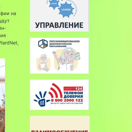
е
афии на
удут
йн-
ния
lantNet,