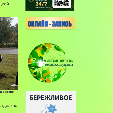
ецкой
ди дерево —
отдельно