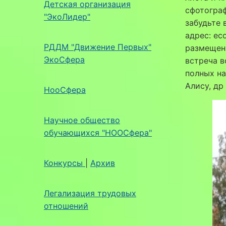
Детская организация
сфотограф
"ЭкоЛидер"
забудьте 
адрес: ec
РДДМ "Движение Первых"
размещены
ЭкоСфера
встреча в
полных на
Алису, др
НооСфера
Научное общество
обучающихся "НООСфера"
Конкурсы
|
Архив
Легализация трудовых
отношений