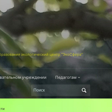
разования экологический центр "ЭкоСфера"
овательном учреждении
Педагогам
Поиск
по:
сти