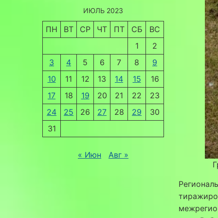
ИЮЛЬ 2023
ПН
ВТ
СР
ЧТ
ПТ
СБ
ВС
1
2
3
4
5
6
7
8
9
10
11
12
13
14
15
16
17
18
19
20
21
22
23
24
25
26
27
28
29
30
31
« Июн
Авг »
Г
Региональ
тиражиро
межрегио