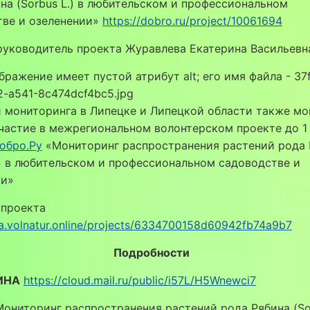
на (Sorbus L.) в любительском и профессиональном
тве и озеленении»
https://dobro.ru/project/10061694
руководитель проекта Журавлева Екатерина Васильевн
 мониторинга в Липецке и Липецкой области также мо
частие в межрегиональном волонтерском проекте до 1
обро.Ру
«Мониторинг распространения растений рода 
.) в любительском и профессиональном садоводстве и
ии»
 проекта
wa.volnatur.online/projects/6334700158d60942fb74a9b7
Подробности
ИНА
https://cloud.mail.ru/public/i57L/H5Wnewci7
ониторинг распространения растений рода Рябина (Sor