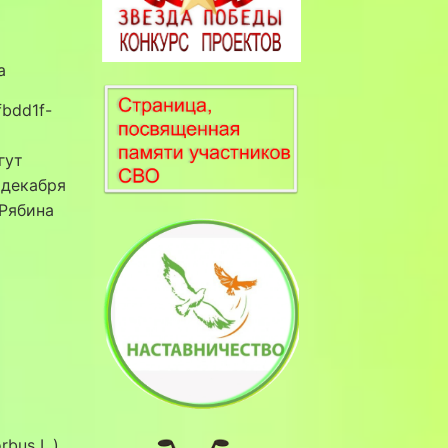
а
гут
 декабря
Рябина
bus L.)