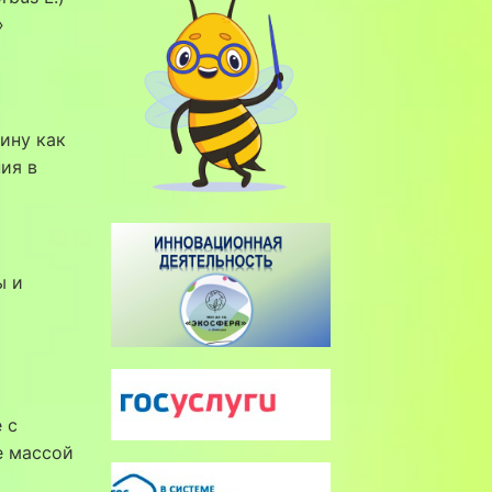
»
ину как
ия в
ы и
 с
е массой