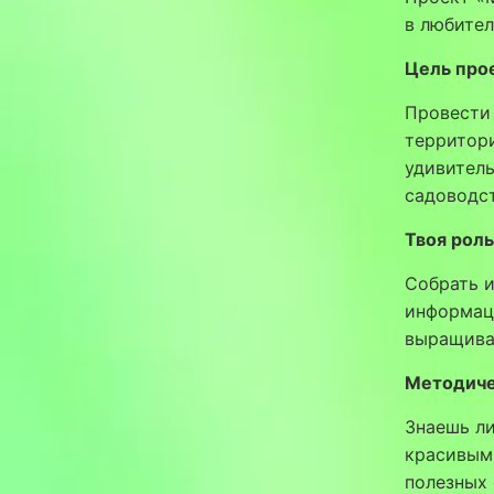
в любите
Цель про
Провести
территори
удивитель
садоводст
Твоя роль
Собрать и
информац
выращивае
Методиче
Знаешь ли
красивым
полезных 