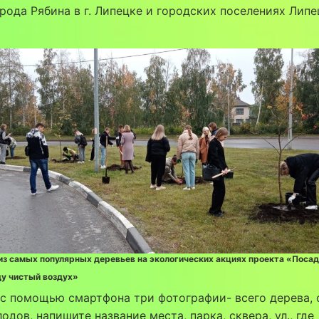
рода Рябина в г. Липецке и городских поселениях Лип
из самых популярных деревьев на экологических акциях проекта «Поса
ду чистый воздух»
с помощью смартфона три фотографии- всего дерева, 
лодов, напишите название места, парка, сквера, ул., где