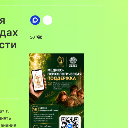
я
одах
Ссылка
ВКонтакте
сти
» г.
инять
ранения