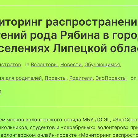
иторинг распространени
ений рода Рябина в гор
оселениях Липецкой обла
истратор
in
Волонтеры
,
Новости
,
Обучающимся
,
ия для родителей
,
Проекты
,
Родители
,
ЭкоПроекты
on
3
ем членов волонтерского отряда МБУ ДО ЭЦ «ЭкоСфера
кольников, студентов и «серебряных» волонтеров» пр
в волонтерском онлайн-проекте «Мониторинг распрост