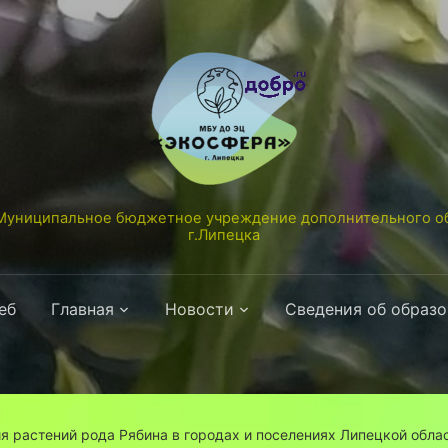
униципальное бюджетное учреждение дополнительного об
г.Липецка
еб
Главная
Новости
Сведения об образ
я растений рода Рябина в городах и поселениях Липецкой обла