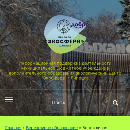
Информационная поддержка деятельности
Муниципальное бюджетное учреждение
дополнительного образования экологический центр
"ЭкоСфера" г.Липецка
Поиск
Переключить
по:
мобильное
меню
Главная
»
Бережливое образование
»
Бережливая