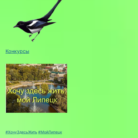
Конкурсы
#ХочуЗдесьЖить
#МойЛипецк