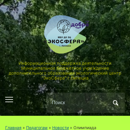
Информационная поддержка деятельности
Муниципальное бюджетное учреждение
дополнительного образования экологический центр
"ЭкоСфера" г.Липецка
Поиск
Переключить
по:
мобильное
меню
Главная
»
Педагогам
»
Новости
»
Олимпиада