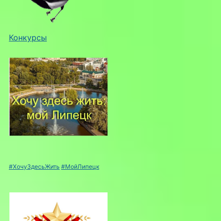
Конкурсы
#ХочуЗдесьЖить
#МойЛипецк