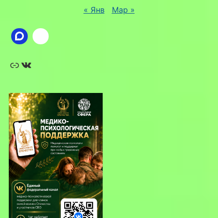
« Янв
Мар »
Ссылка
ВКонтакте