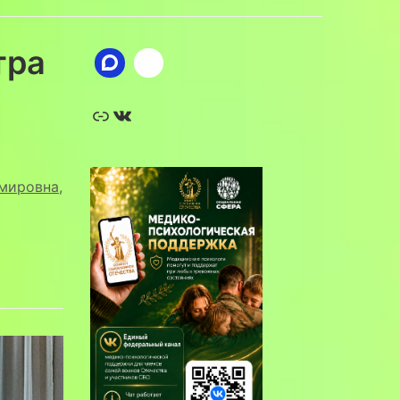
тра
Ссылка
ВКонтакте
имировна
,