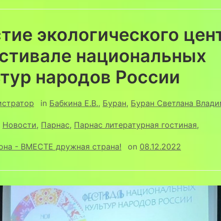
тие экологического цен
естивале национальных
ьтур народов России
истратор
in
Бабкина Е.В.
,
Буран
,
Буран Светлана Влад
,
Новости
,
Парнас
,
Парнас литературная гостиная
,
, она - ВМЕСТЕ дружная страна!
on
08.12.2022