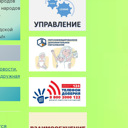
народов
 народов
о
дской
ы!»
овости
, 
 дружная
тся