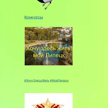
Конкурсы
#ХочуЗдесьЖить
#МойЛипецк