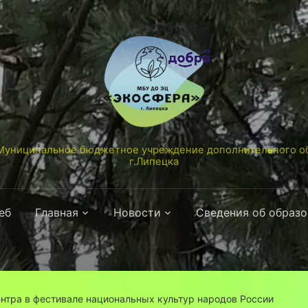
униципальное бюджетное учреждение дополнительного об
г.Липецка
еб
Главная
Новости
Сведения об образ
ентра в фестивале национальных культур народов России