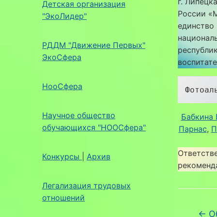
г. Липецк
Детская организация
России «
"ЭкоЛидер"
единство
националь
РДДМ "Движение Первых"
республи
ЭкоСфера
воспитате
НооСфера
Фотоал
Научное общество
Бабкина Е
обучающихся "НООСфера"
Парнас
, 
П
Ответстве
Конкурсы
|
Архив
рекоменд
Легализация трудовых
отношений
←
Об