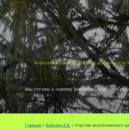
Информационная поддержка деятельности М
Мы готовы к новому учебному году
ГосВ
Главная
»
Бабкина Е.В.
»
Участие экологического ц