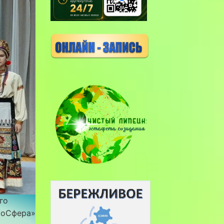
го
коСфера»