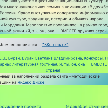
а приняла участие в фестивале национальных культур 
Моя многонациональная семья» в номинации «В дружбе
 России». Яркое выступление содержало информацию 
ной культуре, традициях, истории и обычаях народа
ки Мордовия. Мероприятие проводилось в рамках горо
льной акции «Я, ты, он , она — ВМЕСТЕ дружная стран
ьбом мероприятия  
"ВКонтакте"
.В.
, 
Буран
, 
Буран Светлана Владимировна
, 
Конкурсы
, 
Н
арнас литературная гостиная
, 
Я, ты, он, она — ВМЕСТЕ
страна!
нный за наполнении раздела сайта «Методические
ации» на
Яндекс Диске
суждение проекта
9 декабря отмечае