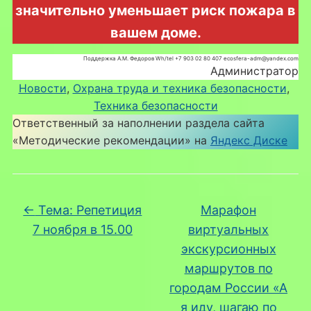
значительно уменьшает риск пожара в
вашем доме.
Поддержка А.М. Федоров Wh/tel +7 903 02 80 407 ecosfera-adm@yandex.com
Администратор
Новости
, 
Охрана труда и техника безопасности
, 
Техника безопасности
Ответственный за наполнении раздела сайта
«Методические рекомендации» на
Яндекс Диске
←
Тема: Репетиция
Марафон
7 ноября в 15.00
виртуальных
экскурсионных
маршрутов по
городам России «А
я иду, шагаю по