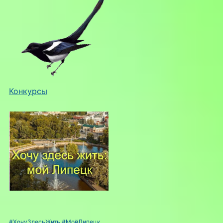
Конкурсы
#ХочуЗдесьЖить
#МойЛипецк