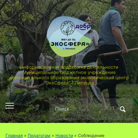
Информационная поддержка деятельности
Муниципальное бюджетное учреждение
дополнительного образования экологический центр
"ЭкоСфера" г.Липецка
Поиск
Переключить
по:
мобильное
меню
Главная
»
Педагогам
»
Новости
»
Соблюдение