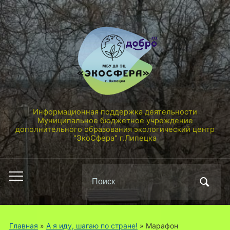
Информационная поддержка деятельности
Муниципальное бюджетное учреждение
дополнительного образования экологический центр
"ЭкоСфера" г.Липецка
Поиск
Переключить
по:
мобильное
меню
Главная
»
А я иду, шагаю по стране!
»
Марафон