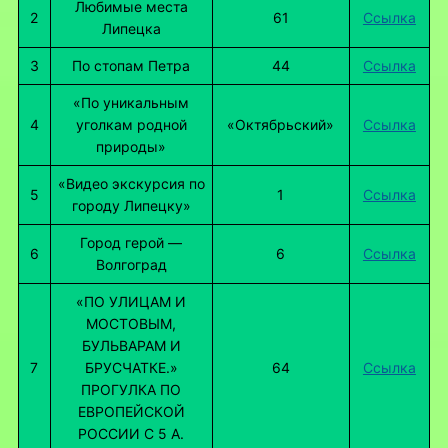
Любимые места
2
61
Ссылка
Липецка
3
По стопам Петра
44
Ссылка
«По уникальным
4
уголкам родной
«Октябрьский»
Ссылка
природы»
«Видео экскурсия по
5
1
Ссылка
городу Липецку»
Город герой —
6
6
Ссылка
Волгоград
«ПО УЛИЦАМ И
МОСТОВЫМ,
БУЛЬВАРАМ И
7
БРУСЧАТКЕ.»
64
Ссылка
ПРОГУЛКА ПО
ЕВРОПЕЙСКОЙ
РОССИИ С 5 А.