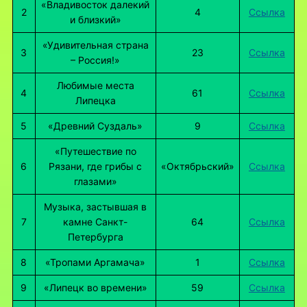
«Владивосток далекий
2
4
Ссылка
и близкий»
«Удивительная страна
3
23
Ссылка
– Россия!»
Любимые места
4
61
Ссылка
Липецка
5
«Древний Суздаль»
9
Ссылка
«Путешествие по
6
Рязани, где грибы с
«Октябрьский»
Ссылка
глазами»
Музыка, застывшая в
7
камне Санкт-
64
Ссылка
Петербурга
8
«Тропами Аргамача»
1
Ссылка
9
«Липецк во времени»
59
Ссылка