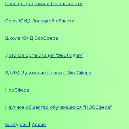
Паспорт дорожной безопасности
Союз ЮИД Липецкой области
Школа ЮИД ЭкоСфера
Детская организация "ЭкоЛидер"
РДДМ "Движение Первых" ЭкоСфера
НооСфера
Научное общество обучающихся "НООСфера"
Конкурсы
|
Архив