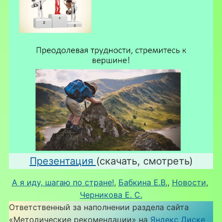
Презентация
(скачать, смотреть)
А я иду, шагаю по стране!
, 
Бабкина Е.В.
, 
Новости
, 
Черникова Е. С.
Ответственный за наполнении раздела сайта
«Методические рекомендации» на
Яндекс Диске