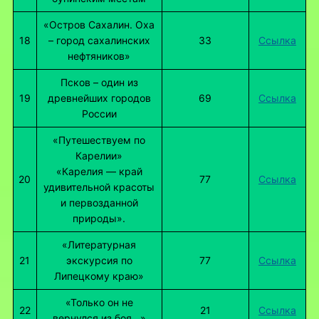
«Остров Сахалин. Оха
18
– город сахалинских
33
Ссылка
нефтяников»
Псков – один из
19
древнейших городов
69
Ссылка
России
«Путешествуем по
Карелии»
«Карелия — край
20
77
Ссылка
удивительной красоты
и первозданной
природы».
«Литературная
21
экскурсия по
77
Ссылка
Липецкому краю»
«Только он не
22
21
Ссылка
вернулся из боя…»