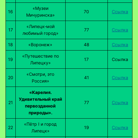
«Музеи
16
70
Ссылка
Мичуринска»
«Липецк-мой
17
77
Ссылка
любимый город»
18
«Воронеж»
48
Ссылка
«Путешествие по
19
17
Ссылка
Липецку»
«Смотри, это
20
41
Ссылка
Россия»
«Карелия.
Удивительный край
21
77
Ссылка
первозданной
природы».
«Пётр I и город
22
19
Ссылка
Липецк»