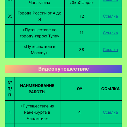
Чаплыгина
«ЭкоСфера»
Города России от А до
35
12
Ссылка
Я
«Путешествие по
11
Ссылка
городу-герою Туле»
«Путешествие в
38
Ссылка
Москву»
Видеопутешествие
№
НАИМЕНОВАНИЕ
П/
ОУ
ССЫЛКА
РАБОТЫ
П
«Путешествие из
1
Раненбурга в
4
Ссылка
Чаплыгин»