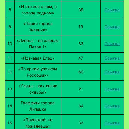
«И это все о нем, о
8
38
Ссылка
городе родном»
«Парки города
9
19
Ссылка
Липецка»
«Липецк – по следам
10
33
Ссылка
Петра 1»
11
«Познавая Елец»
47
Ссылка
«По ярким улочкам
12
60
Ссылка
Россоши»»
«Улицы – как линии
13
21
Ссылка
судьбы»
Граффити города
14
34
Ссылка
Липецка
«Приезжай, не
15
36
Ссылка
пожалеешь»