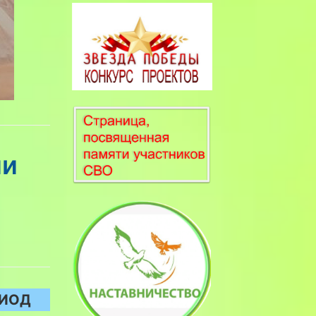
ии
РИОД