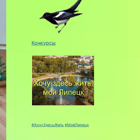
Конкурсы
#ХочуЗдесьЖить
#МойЛипецк