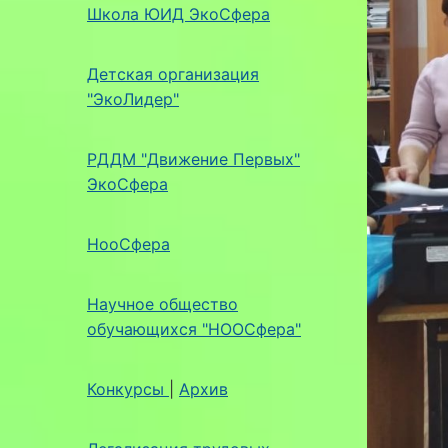
Школа ЮИД ЭкоСфера
Детская организация
"ЭкоЛидер"
РДДМ "Движение Первых"
ЭкоСфера
НооСфера
Научное общество
обучающихся "НООСфера"
Конкурсы
|
Архив