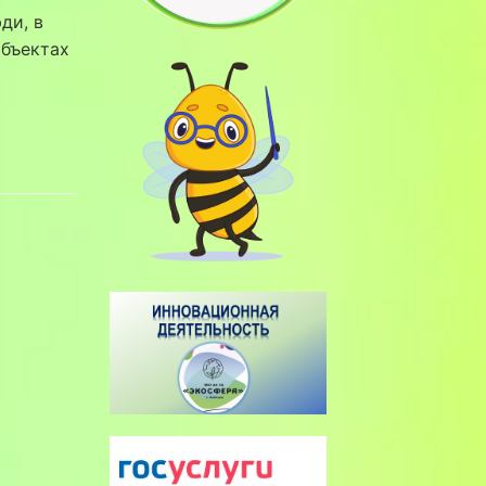
ди, в
объектах