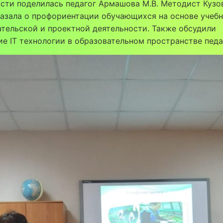
сти поделилась педагог Армашова М.В. Методист Кузо
казала о профориентации обучающихся на основе учебн
тельской и проектной деятельности. Также обсудили
е IТ технологии в образовательном пространстве педа