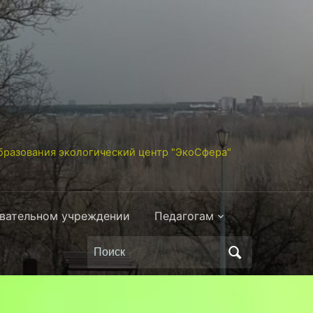
разования экологический центр "ЭкоСфера"
овательном учреждении
Педагогам
Поиск
по: