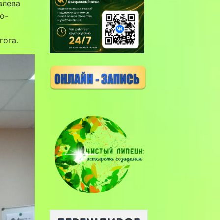
влева
о-
гога.