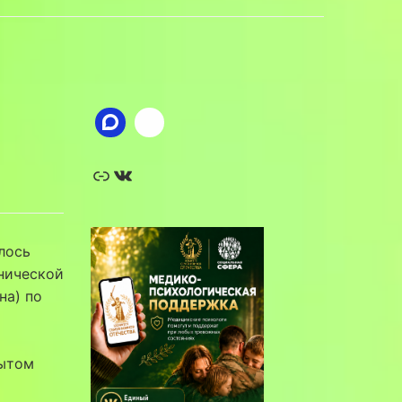
Ссылка
ВКонтакте
лось
нической
на) по
пытом