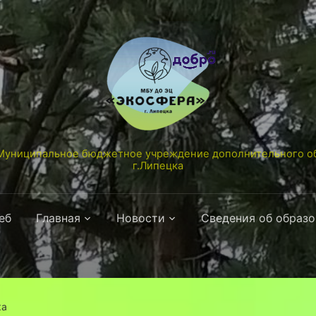
униципальное бюджетное учреждение дополнительного об
г.Липецка
еб
Главная
Новости
Сведения об образ
ка