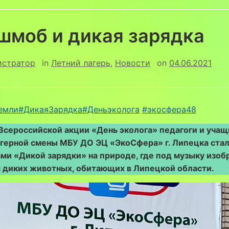
шмоб и дикая зарядка
истратор
in
Летний лагерь
,
Новости
on
04.06.2021
емли
#ДикаяЗарядка
#Деньэколога
#экосфера48
Всероссийской акции «День эколога» педагоги и уча
агерной смены МБУ ДО ЭЦ «ЭкоСфера» г. Липецка ста
ми «Дикой зарядки» на природе, где под музыку изо
 диких животных, обитающих в Липецкой области.