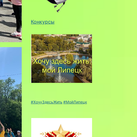
Конкурсы
#ХочуЗдесьЖить
#МойЛипецк