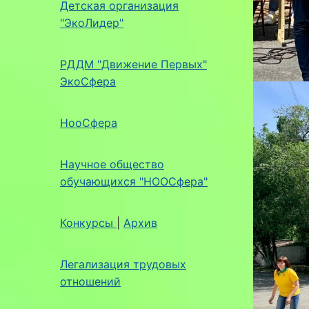
Детская организация
"ЭкоЛидер"
РДДМ "Движение Первых"
ЭкоСфера
НооСфера
Научное общество
обучающихся "НООСфера"
Конкурсы
|
Архив
Легализация трудовых
отношений