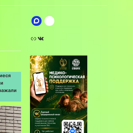
Ссылка
ВКонтакте
щиеся
ли
бражали