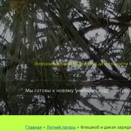
Информационная поддержка деятельности М
Мы готовы к новому учебному году
ГосВ
Главная
»
Летний лагерь
»
Флешмоб и дикая заряд