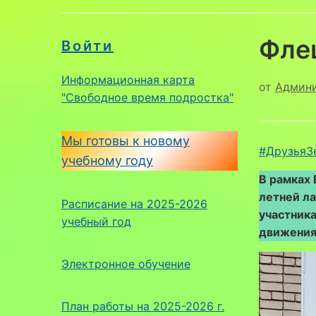
Фле
Войти
Информационная карта
от
Админ
"Свободное время подростка"
Мы готовы к новому
#ДрузьяЗ
учебному году
В рамках 
летней л
Расписание на 2025-2026
участника
учебный год
движения
Электронное обучение
План работы на 2025-2026 г.