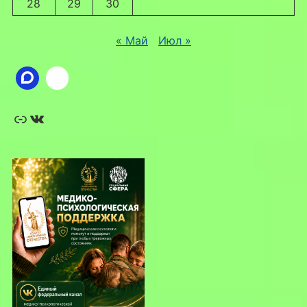
28
29
30
« Май
Июл »
Ссылка
ВКонтакте