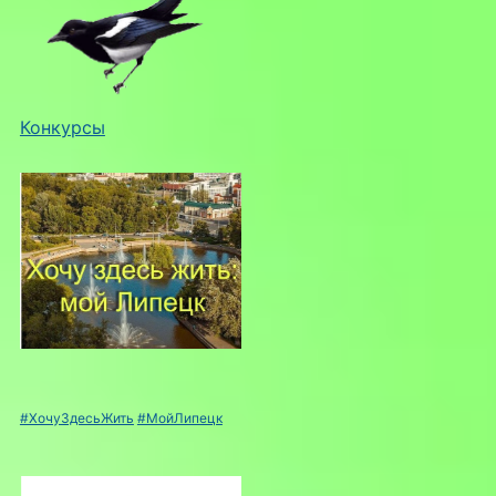
Конкурсы
#ХочуЗдесьЖить
#МойЛипецк