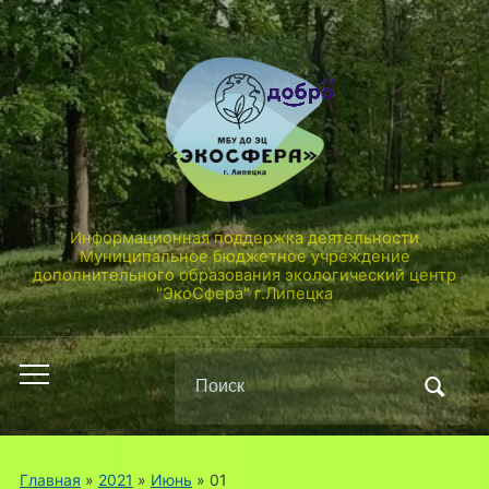
Информационная поддержка деятельности
Муниципальное бюджетное учреждение
дополнительного образования экологический центр
"ЭкоСфера" г.Липецка
Поиск
Переключить
по:
мобильное
меню
Главная
»
2021
»
Июнь
»
01