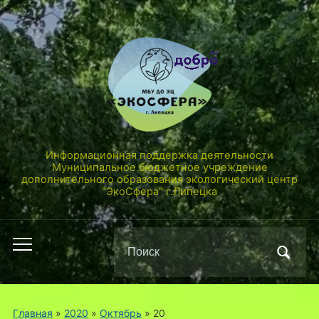
Информационная поддержка деятельности
Муниципальное бюджетное учреждение
дополнительного образования экологический центр
"ЭкоСфера" г.Липецка
Поиск
Переключить
по:
мобильное
меню
Главная
»
2020
»
Октябрь
»
20