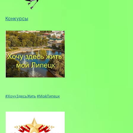
Конкурсы
#ХочуЗдесьЖить
#МойЛипецк