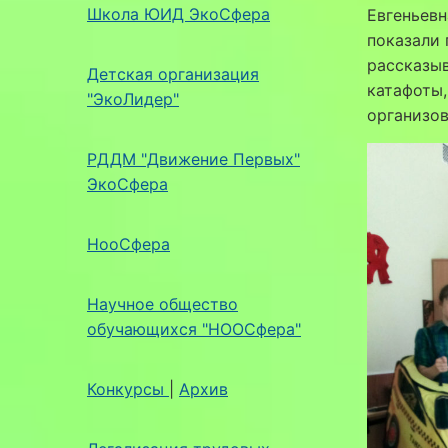
Школа ЮИД ЭкоСфера
Евгеньевн
показали 
рассказы
Детская организация
катафоты,
"ЭкоЛидер"
организов
РДДМ "Движение Первых"
ЭкоСфера
НооСфера
Научное общество
обучающихся "НООСфера"
Конкурсы
|
Архив