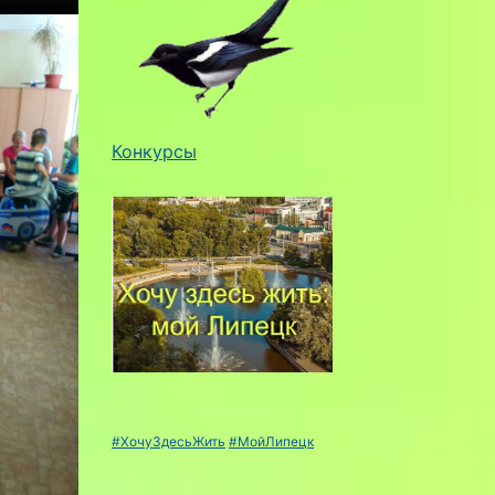
Конкурсы
#ХочуЗдесьЖить
#МойЛипецк