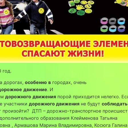
 год.
а дорогах,
особенно
в
городах, очень
дорожное
движение
. И
ам
дорожного
движения
порой приходится нелегко. Ес
ие участники
дорожного движения
не будут
соблюдат
т произойти? ДТП – дорожно-транспортное происшес
дополнительного образования Клейменова Татьяна
овна , Армашова Марина Владимировна, Косюга Галина