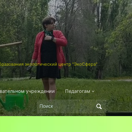
разования экологический центр "ЭкоСфера"
овательном учреждении
Педагогам
Поиск
по: