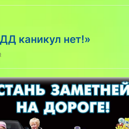
ДД каникул нет!»
0