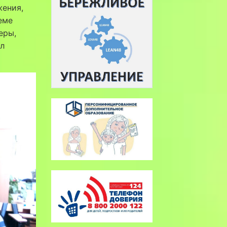
ения,
еме
еры,
ыл