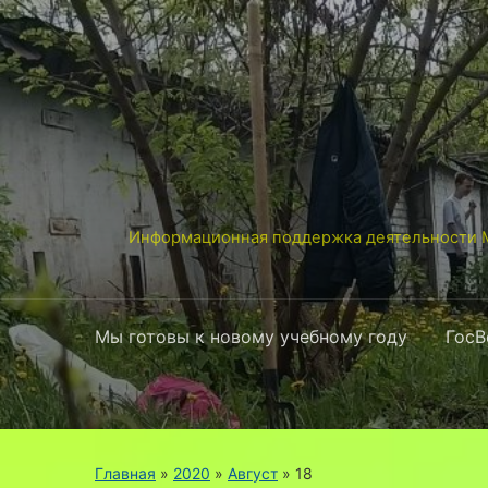
Информационная поддержка деятельности М
Мы готовы к новому учебному году
ГосВ
Главная
»
2020
»
Август
»
18