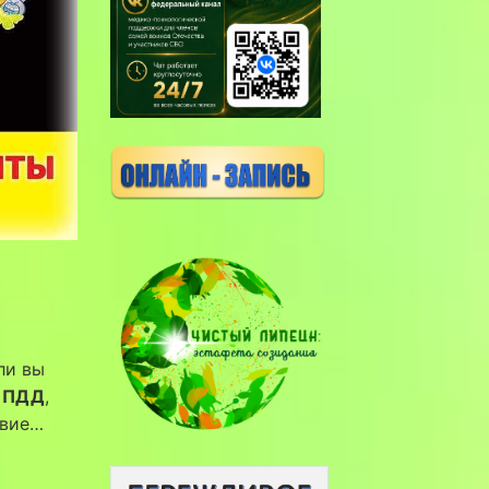
ли вы
ь ПДД
,
твие…