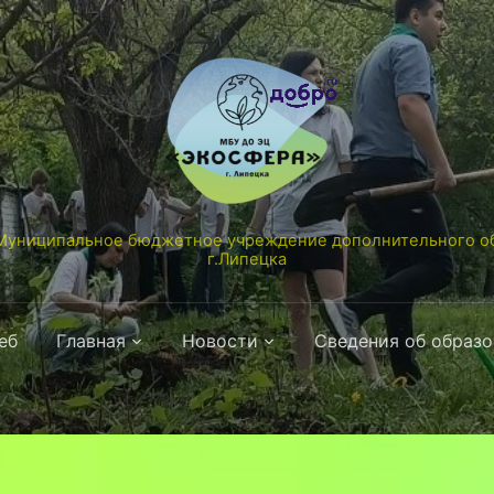
униципальное бюджетное учреждение дополнительного об
г.Липецка
еб
Главная
Новости
Сведения об образ