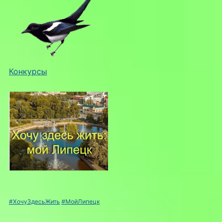
Конкурсы
#ХочуЗдесьЖить
#МойЛипецк