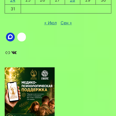
24
25
26
27
28
29
30
31
« Июл
Сен »
Ссылка
ВКонтакте