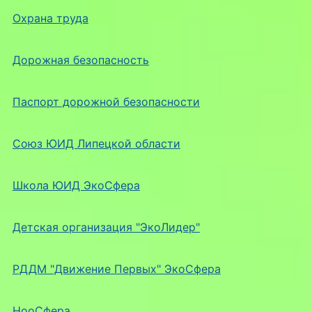
Охрана труда
Дорожная безопасность
Паспорт дорожной безопасности
Союз ЮИД Липецкой области
Школа ЮИД ЭкоСфера
Детская организация "ЭкоЛидер"
РДДМ "Движение Первых" ЭкоСфера
НооСфера