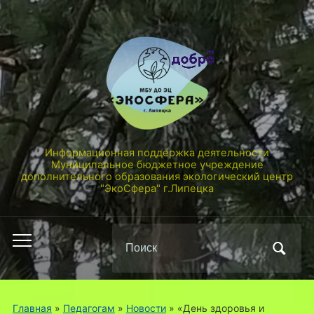
Информационная поддержка деятельности
Муниципальное бюджетное учреждение
дополнительного образования экологический центр
"ЭкоСфера" г.Липецка
Поиск
Переключить
по:
мобильное
меню
Главная
»
Педагогам
»
Новости
»
«День здоровья и