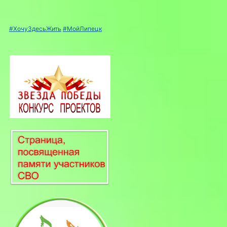
#ХочуЗдесьЖить
#МойЛипецк