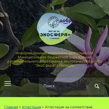
Информационная поддержка деятельности
Муниципальное бюджетное учреждение
дополнительного образования экологический центр
"ЭкоСфера" г.Липецка
Поиск
Переключить
по:
мобильное
меню
Главная
»
Аттестация
»
Аттестация на соответствие