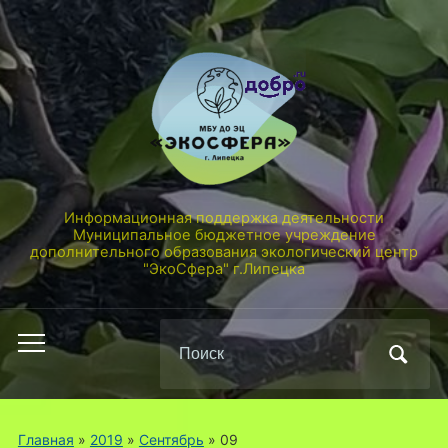
Информационная поддержка деятельности
Муниципальное бюджетное учреждение
дополнительного образования экологический центр
"ЭкоСфера" г.Липецка
Поиск
Переключить
по:
мобильное
меню
Главная
»
2019
»
Сентябрь
»
09