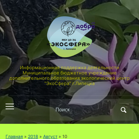
Информационная поддержка деятельности
Муниципальное бюджетное учреждение
дополнительного образования экологический центр
"ЭкоСфера" г.Липецка
Поиск
Переключить
по:
мобильное
меню
Главная
»
2018
»
Август
»
10