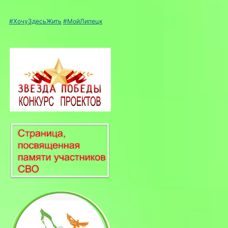
#ХочуЗдесьЖить
#МойЛипецк