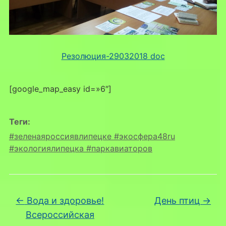
Резолюция-29032018 doc
[google_map_easy id=»6″]
Теги:
#зеленаяроссиявлипецке #экосфера48ru
#экологиялипецка #паркавиаторов
←
Вода и здоровье!
День птиц
→
Всероссийская