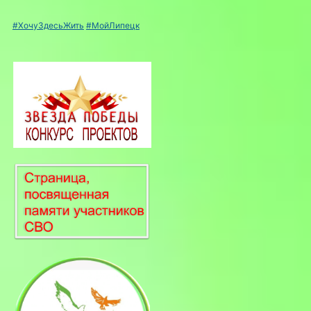
#ХочуЗдесьЖить
#МойЛипецк