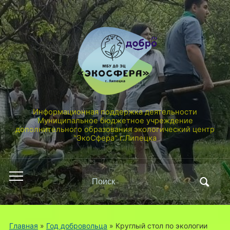
Информационная поддержка деятельности
Муниципальное бюджетное учреждение
дополнительного образования экологический центр
"ЭкоСфера" г.Липецка
Поиск
Переключить
по:
мобильное
меню
Главная
»
Год добровольца
»
Круглый стол по экологии