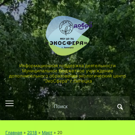
Информационная поддержка деятельности
Муниципальное бюджетное учреждение
дополнительного образования экологический центр
"ЭкоСфера" г.Липецка
Поиск
Переключить
по:
мобильное
меню
Главная
»
2018
»
Март
»
20