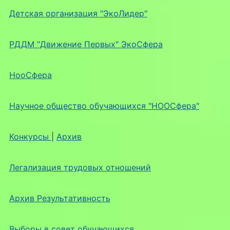
Детская организация "ЭкоЛидер"
РДДМ "Движение Первых" ЭкоСфера
НооСфера
Научное общество обучающихся "НООСфера"
Конкурсы
|
Архив
Легализация трудовых отношений
Архив Результативность
Выборы в совет обучающихся