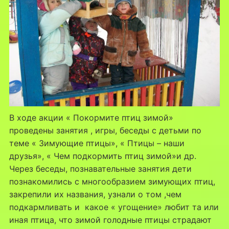
В ходе акции « Покормите птиц зимой»
проведены занятия , игры, беседы с детьми по
теме « Зимующие птицы», « Птицы – наши
друзья», « Чем подкормить птиц зимой»и др.
Через беседы, познавательные занятия дети
познакомились с многообразием зимующих птиц,
закрепили их названия, узнали о том ,чем
подкармливать и какое « угощение» любит та или
иная птица, что зимой голодные птицы страдают