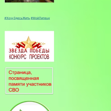
#ХочуЗдесьЖить
#МойЛипецк