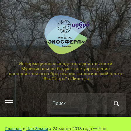
Информационная поддержка деятельности
Муниципальное бюджетное учреждение
дополнительного образования экологический центр
"ЭкоСфера" г.Липецка
Поиск
Переключить
по:
мобильное
меню
Главная
»
Час Земли
»
24 марта 2018 года — Час