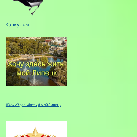
Конкурсы
#ХочуЗдесьЖить
#МойЛипецк