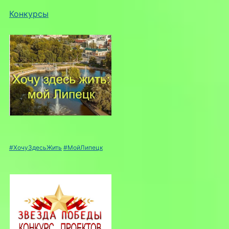
Конкурсы
#ХочуЗдесьЖить
#МойЛипецк