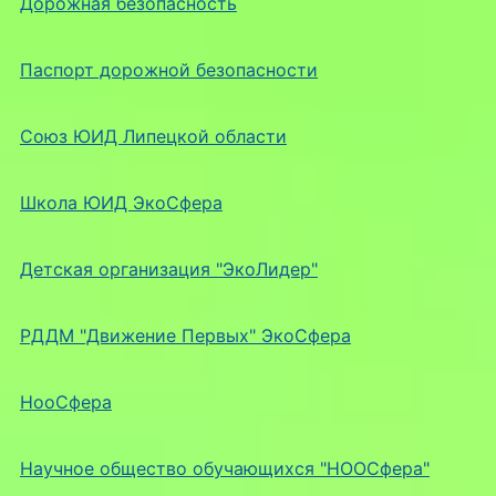
Дорожная безопасность
Паспорт дорожной безопасности
Союз ЮИД Липецкой области
Школа ЮИД ЭкоСфера
Детская организация "ЭкоЛидер"
РДДМ "Движение Первых" ЭкоСфера
НооСфера
Научное общество обучающихся "НООСфера"