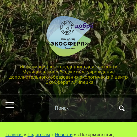
Информационная поддержка деятельности
Муниципальное бюджетное учреждение
дополнительного образования экологический центр
"ЭкоСфера" г.Липецка
Поиск
Переключить
по:
мобильное
меню
Главная
»
Педагогам
»
Новости
»
«Покормите птиц