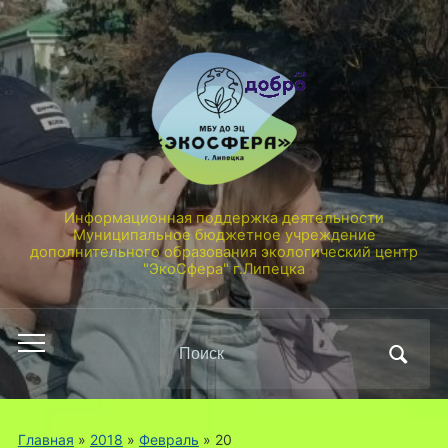
Информационная поддержка деятельности
Муниципальное бюджетное учреждение
дополнительного образования экологический центр
"ЭкоСфера" г.Липецка
Поиск
Переключить
по:
мобильное
меню
Главная
»
2018
»
Февраль
»
20