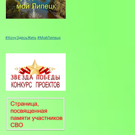
#ХочуЗдесьЖить
#МойЛипецк