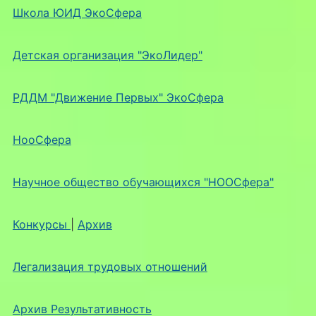
Школа ЮИД ЭкоСфера
Детская организация "ЭкоЛидер"
РДДМ "Движение Первых" ЭкоСфера
НооСфера
Научное общество обучающихся "НООСфера"
Конкурсы
|
Архив
Легализация трудовых отношений
Архив Результативность